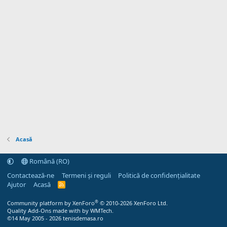
Acasă
Română (RO)
Contactează-ne
Termeni și reguli
Politică de confidențialitate
Ajutor
Acasă
R
S
S
®
Community platform by XenForo
© 2010-2026 XenForo Ltd.
Quality Add-Ons made with
by
WMTech
.
©14 May 2005 - 2026 tenisdemasa.ro