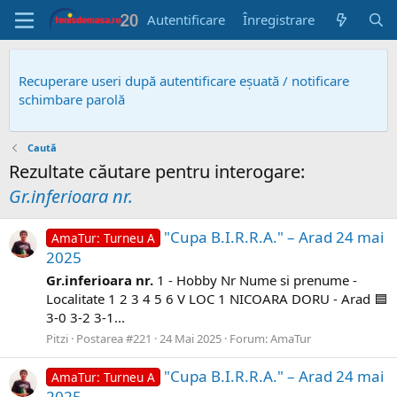
Autentificare
Înregistrare
Recuperare useri după autentificare eșuată / notificare
schimbare parolă
Caută
Rezultate căutare pentru interogare:
Gr.inferioara nr.
"Cupa B.I.R.R.A." – Arad 24 mai
AmaTur: Turneu A
2025
Gr.inferioara
nr.
1 - Hobby Nr Nume si prenume -
Localitate 1 2 3 4 5 6 V LOC 1 NICOARA DORU - Arad 🟦
3-0 3-2 3-1...
Pitzi
Postarea #221
24 Mai 2025
Forum:
AmaTur
"Cupa B.I.R.R.A." – Arad 24 mai
AmaTur: Turneu A
2025