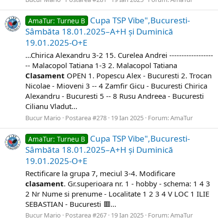
Cupa TSP Vibe",Bucuresti-
AmaTur: Turneu B
Sâmbăta 18.01.2025–A+H și Duminică
19.01.2025-O+E
...Chirica Alexandru 3-2 15. Curelea Andrei ------------------
-- Malacopol Tatiana 1-3 2. Malacopol Tatiana ​
Clasament
OPEN 1. Popescu Alex - Bucuresti 2. Trocan
Nicolae - Mioveni 3 -- 4 Zamfir Gicu - Bucuresti Chirica
Alexandru - Bucuresti 5 -- 8 Rusu Andreea - Bucuresti
Cilianu Vladut...
Bucur Mario
Postarea #278
19 Ian 2025
Forum:
AmaTur
Cupa TSP Vibe",Bucuresti-
AmaTur: Turneu B
Sâmbăta 18.01.2025–A+H și Duminică
19.01.2025-O+E
Rectificare la grupa 7, meciul 3-4. Modificare
clasament
. Gr.superioara nr. 1 - hobby - schema: 1 4 3
2 Nr Nume si prenume - Localitate 1 2 3 4 V LOC 1 ILIE
SEBASTIAN - Bucuresti 🟥...
Bucur Mario
Postarea #267
19 Ian 2025
Forum:
AmaTur