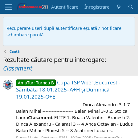
Autentificare
Înregistrare
Recuperare useri după autentificare eșuată / notificare
schimbare parolă
Caută
Rezultate căutare pentru interogare:
Clasament
Cupa TSP Vibe",Bucuresti-
AmaTur: Turneu B
Sâmbăta 18.01.2025–A+H și Duminică
19.01.2025-O+E
...---------------------------------------- Dinca Alexandru 3-1 7.
Balan Mihai -------------------- Balan Mihai 3-0 2. Stoica
Laura ​
Clasament
ELITE 1. Boaca Valentin - Branesti 2.
Dinca Alexandru - Calarasi 3 -- 4 Anca Octavian - Ludus
Balan Mihai - Ploiesti 5 -- 8 Acatrinei Lucian -...
Bucur Mario
Postarea #281
19 Ian 2025
Forum:
AmaTur