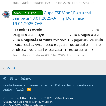
Bucur Mario
Postarea #251
18 Ian 2025
Forum:
AmaTur
Cupa TSP Vibe",Bucuresti-
AmaTur: Turneu B
Sâmbăta 18.01.2025–A+H și Duminică
19.01.2025-O+E
...Dumitru Cosmin ---------------------------------------- Vilcu
Dragos 0-3 31. Bye -------------------- Vilcu Dragos 0-3 2.
Vilcu Dragos ​
Clasament
AVANSATI 1. Juganaru Valentin
- Bucuresti 2. Avramescu Bogdan - Bucuresti 3 -- 4 Ilie
Andreea - Voluntari Gisca Catalin - Bucuresti 5 -- 8...
Bucur Mario
Postarea #3
6 Ian 2025
Forum:
AmaTur
Caută
Română (RO)
Contactează-ne
Termeni și reguli
Politică de confidențialitate
Ajutor
Acasă
R
S
S
®
Community platform by XenForo
© 2010-2026 XenForo Ltd.
Quality Add-Ons made with
by
WMTech
.
©14 May 2005 - 2026 tenisdemasa.ro