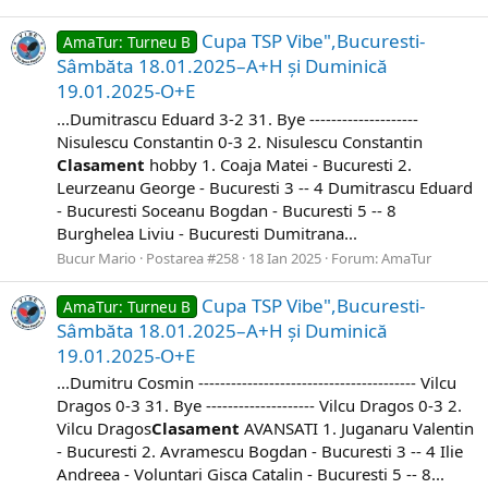
Cupa TSP Vibe",Bucuresti-
AmaTur: Turneu B
Sâmbăta 18.01.2025–A+H și Duminică
19.01.2025-O+E
...Dumitrascu Eduard 3-2 31. Bye --------------------
Nisulescu Constantin 0-3 2. Nisulescu Constantin ​
Clasament
hobby 1. Coaja Matei - Bucuresti 2.
Leurzeanu George - Bucuresti 3 -- 4 Dumitrascu Eduard
- Bucuresti Soceanu Bogdan - Bucuresti 5 -- 8
Burghelea Liviu - Bucuresti Dumitrana...
Bucur Mario
Postarea #258
18 Ian 2025
Forum:
AmaTur
Cupa TSP Vibe",Bucuresti-
AmaTur: Turneu B
Sâmbăta 18.01.2025–A+H și Duminică
19.01.2025-O+E
...Dumitru Cosmin ---------------------------------------- Vilcu
Dragos 0-3 31. Bye -------------------- Vilcu Dragos 0-3 2.
Vilcu Dragos ​
Clasament
AVANSATI 1. Juganaru Valentin
- Bucuresti 2. Avramescu Bogdan - Bucuresti 3 -- 4 Ilie
Andreea - Voluntari Gisca Catalin - Bucuresti 5 -- 8...