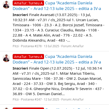
Cupa “Academia Daniela
AmaTur: Turneu A
Dodean” – Arad 12-13 iulie 2025 – editia a IV-a
Inscrieri
Finale Avansati (13.07.2025) - 13 Jul,
10:32:31 AM - v7.31 / cls_2025-iul 1. Urcan Lucian,
Timisoara - 1006 - 23.3 - A 2. Borcsi Jozsef, Timisoara -
1334 - 23.15 - A 3. Curaciuc Claudiu, Resita - 1108 -
22.88 - A 4. Matei Alin, Arad - 776 - 22.02 - A 5.
Dobinda Alexandru, Arad - 483 -...
Pitzi
Postarea #278
13 Iul 2025
Forum:
AmaTur
Cupa “Academia Daniela
AmaTur: Turneu A
Dodean” – Arad 12-13 iulie 2025 – editia a IV-a
Inscrieri
Finale Open (12.07.2025) - 12 Jul, 10:36:14
AM - v7.31 / cls_2025-iul 1. Mitar Marius Tiberiu,
Sannicolau Mare - 106 - 37.36 - OW 2. Dusan Marcel,
Arad - 224 - 37.33 - OW 3. Bej Sergiu, Arad - 340 -
37.02 - O 4. Gheorghe Nicu, Drobeta Tr Severin - 437 -
36.89 - OW 5. Demian Daniel...
Pitzi
Postarea #247
12 Iul 2025
Forum:
AmaTur