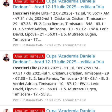
Cupa “Academia Daniela
AmaTur: Turneu A
Dodean” – Arad 12-13 iulie 2025 – editia a IV-a
Inscrieri
Finale Elite (12.07.2025) - 12 Jul, 10:35:17 AM
- v7.31 / cls_2025-iul 1. Cristanus Cristian, Timisoara -
29 - 67.38 - EL 2. Iana Remus, Timisoara - 348 - 63.1 -
EL 3. Verdet Adrian, Timisoara - 10 - 57.12 - EW 4. Leric
David, Lipova - 21 - 56.01 - E 5. Mutrescu Eugen,
Timisoara - 17...
Pitzi
Postarea #246
12 Iul 2025
Forum:
AmaTur
Cupa “Academia Daniela
AmaTur: Turneu A
Dodean” – Arad 12-13 iulie 2025 – editia a IV-a
Inscrieri
Elite (12.07.2025) - 11 Jul, 10:07:59 PM -
v7.31 / cls_2025-iul 1. Cristanus Cristian, Timisoara - 29
- 67.38 - EL 2. Iana Remus, Timisoara - 348 - 63.1 - EL 3.
Verdet Adrian, Timisoara - 10 - 57.12 - EW 4. Leric
David, Lipova - 21 - 56.01 - E 5. Mutrescu Eugen,
Timisoara - 17 - 55.8...
Pitzi
Postarea #245
11 Iul 2025
Forum:
AmaTur
Cupa “Academia Daniela
AmaTur: Turneu A