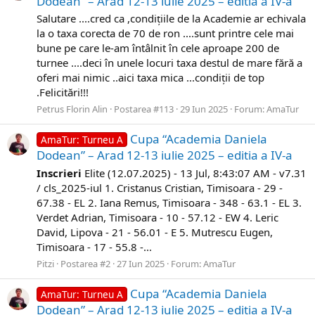
Dodean” – Arad 12-13 iulie 2025 – editia a IV-a
Salutare ....cred ca ,condițiile de la Academie ar echivala
la o taxa corecta de 70 de ron ....sunt printre cele mai
bune pe care le-am întâlnit în cele aproape 200 de
turnee ....deci în unele locuri taxa destul de mare fără a
oferi mai nimic ..aici taxa mica ...condiții de top
.Felicitări!!!
Petrus Florin Alin
Postarea #113
29 Iun 2025
Forum:
AmaTur
Cupa “Academia Daniela
AmaTur: Turneu A
Dodean” – Arad 12-13 iulie 2025 – editia a IV-a
Inscrieri
Elite (12.07.2025) - 13 Jul, 8:43:07 AM - v7.31
/ cls_2025-iul 1. Cristanus Cristian, Timisoara - 29 -
67.38 - EL 2. Iana Remus, Timisoara - 348 - 63.1 - EL 3.
Verdet Adrian, Timisoara - 10 - 57.12 - EW 4. Leric
David, Lipova - 21 - 56.01 - E 5. Mutrescu Eugen,
Timisoara - 17 - 55.8 -...
Pitzi
Postarea #2
27 Iun 2025
Forum:
AmaTur
Cupa “Academia Daniela
AmaTur: Turneu A
Dodean” – Arad 12-13 iulie 2025 – editia a IV-a