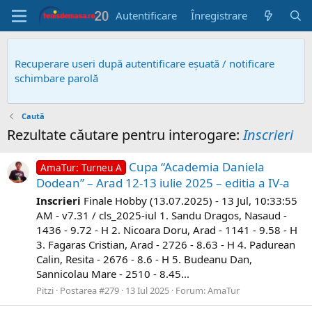
Autentificare
Înregistrare
Recuperare useri după autentificare eșuată / notificare
schimbare parolă
Caută
Rezultate căutare pentru interogare:
Inscrieri
Cupa “Academia Daniela
AmaTur: Turneu A
Dodean” – Arad 12-13 iulie 2025 – editia a IV-a
Inscrieri
Finale Hobby (13.07.2025) - 13 Jul, 10:33:55
AM - v7.31 / cls_2025-iul 1. Sandu Dragos, Nasaud -
1436 - 9.72 - H 2. Nicoara Doru, Arad - 1141 - 9.58 - H
3. Fagaras Cristian, Arad - 2726 - 8.63 - H 4. Padurean
Calin, Resita - 2676 - 8.6 - H 5. Budeanu Dan,
Sannicolau Mare - 2510 - 8.45...
Pitzi
Postarea #279
13 Iul 2025
Forum:
AmaTur