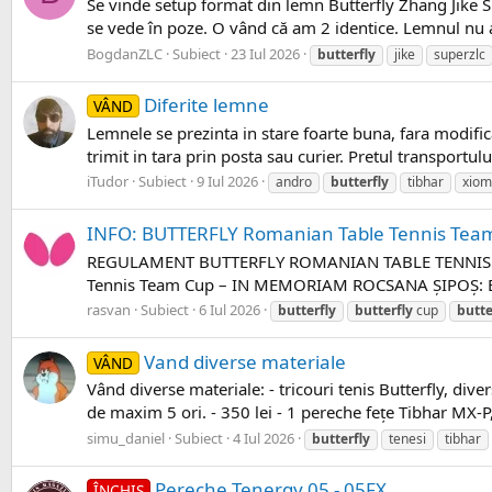
Se vinde setup format din lemn Butterfly Zhang Jike Su
se vede în poze. O vând că am 2 identice. Lemnul nu a 
BogdanZLC
Subiect
23 Iul 2026
butterfly
jike
superzlc
Diferite lemne
VÂND
Lemnele se prezinta in stare foarte buna, fara modific
trimit in tara prin posta sau curier. Pretul transportulu
iTudor
Subiect
9 Iul 2026
andro
butterfly
tibhar
xiom
INFO: BUTTERFLY Romanian Table Tennis Tea
REGULAMENT BUTTERFLY ROMANIAN TABLE TENNIS T
Tennis Team Cup – IN MEMORIAM ROCSANA ȘIPOȘ: 
rasvan
Subiect
6 Iul 2026
butterfly
butterfly
cup
butte
Vand diverse materiale
VÂND
Vând diverse materiale: - tricouri tenis Butterfly, div
de maxim 5 ori. - 350 lei - 1 pereche fețe Tibhar MX-P,
simu_daniel
Subiect
4 Iul 2026
butterfly
tenesi
tibhar
Pereche Tenergy 05 - 05FX
ÎNCHIS