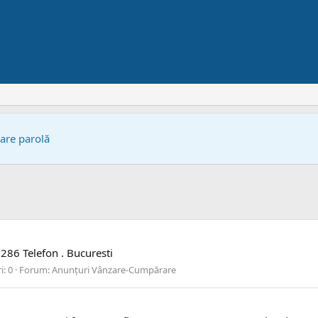
bare parolă
286 Telefon . Bucuresti
: 0
Forum:
Anunțuri Vânzare-Cumpărare