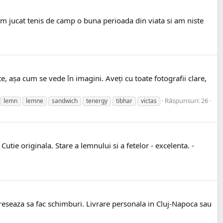
am jucat tenis de camp o buna perioada din viata si am niste
e, așa cum se vede în imagini. Aveți cu toate fotografii clare,
Răspunsuri: 26
lemn
lemne
sandwich
tenergy
tibhar
victas
ie originala. Stare a lemnului si a fetelor - excelenta. -
ereseaza sa fac schimburi. Livrare personala in Cluj-Napoca sau