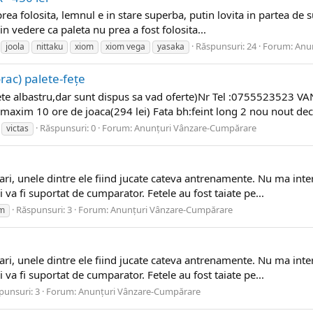
a folosita, lemnul e in stare superba, putin lovita in partea de su
n vedere ca paleta nu prea a fost folosita...
Răspunsuri: 24
Forum:
Anu
joola
nittaku
xiom
xiom vega
yasaka
rac) palete-fețe
te albastru,dar sunt dispus sa vad oferte)Nr Tel :0755523523 VA
 maxim 10 ore de joaca(294 lei) Fata bh:feint long 2 nou nout decâ
Răspunsuri: 0
Forum:
Anunțuri Vânzare-Cumpărare
victas
ari, unele dintre ele fiind jucate cateva antrenamente. Nu ma int
i va fi suportat de cumparator. Fetele au fost taiate pe...
Răspunsuri: 3
Forum:
Anunțuri Vânzare-Cumpărare
om
ari, unele dintre ele fiind jucate cateva antrenamente. Nu ma int
i va fi suportat de cumparator. Fetele au fost taiate pe...
punsuri: 3
Forum:
Anunțuri Vânzare-Cumpărare