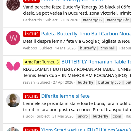
Vand pereche fetze Butterfly Tenergy 05 black si 05fx 
clasic. Se pot vedea in Bucuresti, zona Victoriei. Trimit
Berbecutio
Subiect
2 Iun 2026
#tenergy05
#tenergy05fx
Paleta Butterfly Timo Ball Carbon Nou
ÎNCHIS
W
Detalii despre lemn / fete via Google :) Sigilata & Nou
webbos
Subiect
14 Mai 2026
Răspun
butterfly
timo ball
BUTTERFLY Romanian Table Te
AmaTur: Turneu S
REGULAMENT BUTTERFLY ROMANIAN TABLE TENNIS T
Tennis Team Cup – IN MEMORIAM ROCSANA ȘIPOȘ: 
rasvan
Subiect
27 Apr 2026
butterfly
butterfly
cup
but
Diferite lemne si fete
ÎNCHIS
Lemnele se prezinta in stare foarte buna, fara modific
trimit in tara prin posta sau curier. Pretul transportulu
iTudor
Subiect
31 Mar 2026
Ră
andro
butterfly
xiom
Xiom Stradivarius + FH/BH Xiom Vega X 
ÎNCHIS