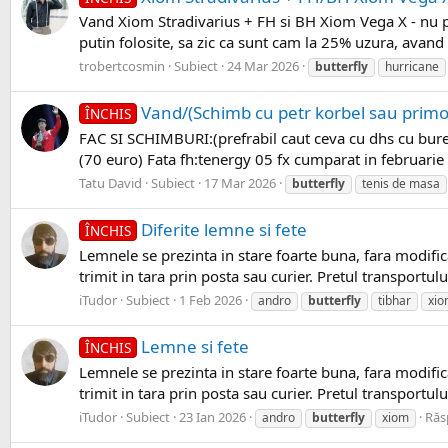
Vand Xiom Stradivarius + FH si BH Xiom Vega X - nu pre
putin folosite, sa zic ca sunt cam la 25% uzura, avand i
trobertcosmin
Subiect
24 Mar 2026
butterfly
hurricane
Vand/(Schimb cu petr korbel sau primo
ÎNCHIS
FAC SI SCHIMBURI:(prefrabil caut ceva cu dhs cu bure
(70 euro) Fata fh:tenergy 05 fx cumparat in februarie
Tatu David
Subiect
17 Mar 2026
butterfly
tenis de masa
Diferite lemne si fete
ÎNCHIS
Lemnele se prezinta in stare foarte buna, fara modific
trimit in tara prin posta sau curier. Pretul transportulu
iTudor
Subiect
1 Feb 2026
andro
butterfly
tibhar
xi
Lemne si fete
ÎNCHIS
Lemnele se prezinta in stare foarte buna, fara modific
trimit in tara prin posta sau curier. Pretul transportulu
iTudor
Subiect
23 Ian 2026
Răs
andro
butterfly
xiom