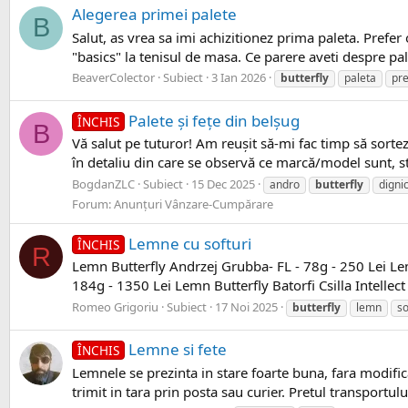
Alegerea primei palete
B
Salut, as vrea sa imi achizitionez prima paleta. Pref
"basics" la tenisul de masa. Ce parere aveti despre pale
BeaverColector
Subiect
3 Ian 2026
butterfly
paleta
pr
Palete și fețe din belșug
ÎNCHIS
B
Vă salut pe tuturor! Am reușit să-mi fac timp să sortez 
în detaliu din care se observă ce marcă/model sunt, star
BogdanZLC
Subiect
15 Dec 2025
andro
butterfly
digni
Forum:
Anunțuri Vânzare-Cumpărare
Lemne cu softuri
ÎNCHIS
R
Lemn Butterfly Andrzej Grubba- FL - 78g - 250 Lei Lemn
184g - 1350 Lei Lemn Butterfly Batorfi Csilla Intellect
Romeo Grigoriu
Subiect
17 Noi 2025
butterfly
lemn
so
Lemne si fete
ÎNCHIS
Lemnele se prezinta in stare foarte buna, fara modific
trimit in tara prin posta sau curier. Pretul transportulu