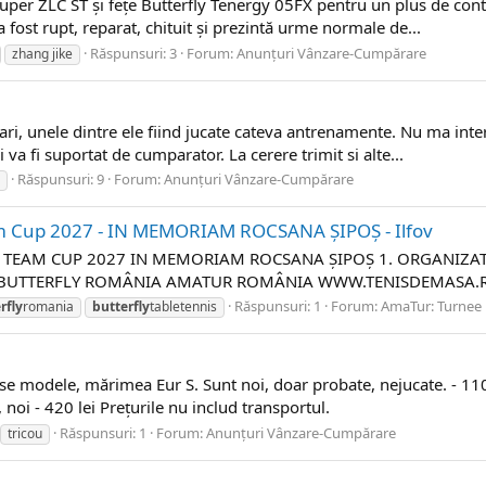
per ZLC ST și fețe Butterfly Tenergy 05FX pentru un plus de contr
fost rupt, reparat, chituit și prezintă urme normale de...
Răspunsuri: 3
Forum:
Anunțuri Vânzare-Cumpărare
zhang jike
ari, unele dintre ele fiind jucate cateva antrenamente. Nu ma int
i va fi suportat de cumparator. La cerere trimit si alte...
Răspunsuri: 9
Forum:
Anunțuri Vânzare-Cumpărare
m Cup 2027 - IN MEMORIAM ROCSANA ȘIPOȘ - Ilfov
EAM CUP 2027 IN MEMORIAM ROCSANA ȘIPOȘ 1. ORGANIZATORI 
BUTTERFLY ROMÂNIA AMATUR ROMÂNIA WWW.TENISDEMASA.RO 1.
Răspunsuri: 1
Forum:
AmaTur: Turnee 
rfly
romania
butterfly
tabletennis
erse modele, mărimea Eur S. Sunt noi, doar probate, nejucate. - 11
 noi - 420 lei Prețurile nu includ transportul.
Răspunsuri: 1
Forum:
Anunțuri Vânzare-Cumpărare
tricou