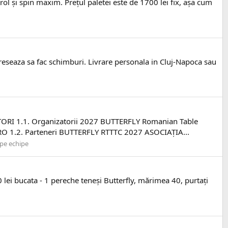
ol și spin maxim. Prețul paletei este de 1700 lei fix, așa cum
ereseaza sa fac schimburi. Livrare personala in Cluj-Napoca sau
1.1. Organizatorii 2027 BUTTERFLY Romanian Table
2. Parteneri BUTTERFLY RTTTC 2027 ASOCIAȚIA...
pe echipe
0 lei bucata - 1 pereche teneși Butterfly, mărimea 40, purtați