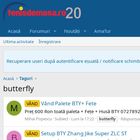
Acasă
Forumuri
Noutăți
AmaTur
Ultima activitate
Înregistrare
Recuperare useri după autentificare eșuată / notificare schim
Acasă
Taguri
butterfly
Vând Palete BTY+ Fete
VÂND
M
Preț 600 Ron toată paleta + Fețe + Husă BTY 0727892
Mihai Popescu
Subiect
Luni la 17:22
Răspunsuri
butterfly
Setup BTY Zhang Jike Super ZLC ST
VÂND
B