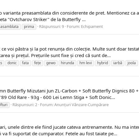
er o varianta preasamblata din considerente de pret. Mentionez ca 
ta "Ovtcharov Striker" de la Butterfly ...
Răspunsuri: 9
Forum:
Echipament
easamblata
prima
ce voi păstra și la pot renunța din colecție. Multe sunt doar testat
ea și prețul. Prețurile sunt fixe și cred că sunt de...
cs
donic
fata
fețe
gewo
hirunda
hm levi
hybrid
iarbă
joola
 Butterfly Mizutani Jun ZL-Carbon + Soft Butterfly Dignics 80 + Cut
 '89 Old Rare - 93g - 600 Lei Lemn Stiga + Soft Donic...
Răspunsuri: 2
Forum:
Anunțuri Vânzare-Cumpărare
fturi
ari, unele dintre ele fiind jucate cateva antrenamente. Nu ma int
i va fi suportat de cumparator. Fetele au fost taiate pe...