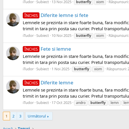
iTudor
Subiect
13 Noi 2025
Răspunsuri:
butterfly
xiom
Diferite lemne si fete
ÎNCHIS
Lemnele se prezinta in stare foarte buna, fara modific
trimit in tara prin posta sau curier. Pretul transportulu
iTudor
Subiect
10 Noi 2025
Răspunsuri:
butterfly
xiom
Fete si lemne
ÎNCHIS
Lemnele se prezinta in stare foarte buna, fara modific
trimit in tara prin posta sau curier. Pretul transportulu
iTudor
Subiect
1 Noi 2025
Răspunsuri: 
butterfly
xiom
Diferite lemne
ÎNCHIS
Lemnele se prezinta in stare foarte buna, fara modific
trimit in tara prin posta sau curier. Pretul transportulu
iTudor
Subiect
17 Oct 2025
andro
butterfly
lemn
le
1
2
3
Următorul
Acasă
Taguri