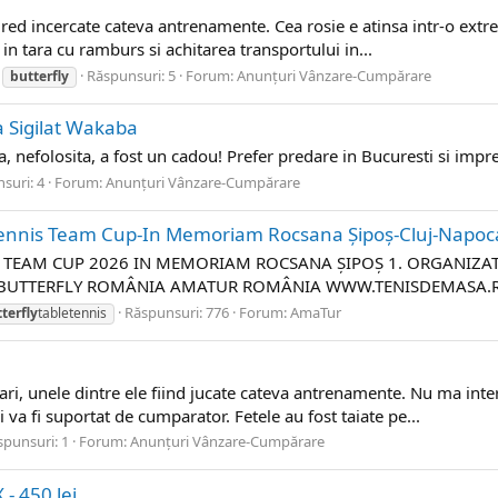
red incercate cateva antrenamente. Cea rosie e atinsa intr-o extre
 in tara cu ramburs si achitarea transportului in...
Răspunsuri: 5
Forum:
Anunțuri Vânzare-Cumpărare
butterfly
a Sigilat Wakaba
a, nefolosita, a fost un cadou! Prefer predare in Bucuresti si impre
suri: 4
Forum:
Anunțuri Vânzare-Cumpărare
nnis Team Cup-In Memoriam Rocsana Șipoș-Cluj-Napoc
EAM CUP 2026 IN MEMORIAM ROCSANA ȘIPOȘ 1. ORGANIZATORI 
BUTTERFLY ROMÂNIA AMATUR ROMÂNIA WWW.TENISDEMASA.RO 1.2
Răspunsuri: 776
Forum:
AmaTur
terfly
tabletennis
ari, unele dintre ele fiind jucate cateva antrenamente. Nu ma int
i va fi suportat de cumparator. Fetele au fost taiate pe...
spunsuri: 1
Forum:
Anunțuri Vânzare-Cumpărare
- 450 lei