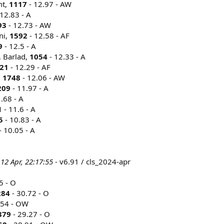
mt,
1117
- 12.97 - AW
12.83 - A
93
- 12.73 - AW
ni,
1592
- 12.58 - AF
9
- 12.5 - A
, Barlad,
1054
- 12.33 - A
21
- 12.29 - AF
,
1748
- 12.06 - AW
209
- 11.97 - A
.68 - A
1
- 11.6 - A
5
- 10.83 - A
- 10.05 - A
 12 Apr, 22:17:55
- v6.91 / cls_2024-apr
5 - O
284
- 30.72 - O
.54 - OW
379
- 29.27 - O