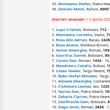
35.
Munteanu Stefan
, Piatra Ne
36.
Dascalu Matei
, Buhusi,
6005
Inscrieri avansati
(13 aprilie 20
1.
Lupu Cristian
, Botosani,
712
- 
2.
Munteanu Corneliu
, Vaslui,
7
3.
Rusu Alin Adrian
, Bacau,
2428
4.
Rusu Anatol
, Moldova-Briceni
5.
Simon Gheorghe
, Roman,
195
6.
Gavriliuc Daniel
, Botosani,
85
7.
Coroiu Dan
, Roman,
1434
- 16.
8.
Mandrescu Catalin
, Buhusi,
1
9.
Cosau Toader
, Targu Neamt,
7
10.
Bobu Stefan Minodor
, Targ
11.
Ailioaie Gheorghe
, Comanest
12.
Ciubotaru Leonas
, Iasi,
1225
13.
Savina Dan
, Piatra Neamt,
10
14.
Zaharia Ciprian
, Piatra Neam
15.
Zamfirache Ioan
, Botosani,
8
16.
Gogu ionut
, Roman,
2826
- 1