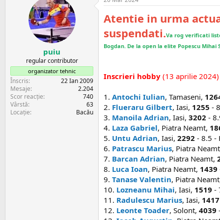
c
ț
Atentie in urma actual
i
i
suspendati.
:
Va rog verificati lis
Bogdan. De la open la elite Popescu Mihai
puiu
regular contributor
organizator tehnic
Inscrieri hobby
(13 aprilie 2024)
Înscris
22 Ian 2009
Mesaje
2.204
1.
Antochi Iulian
, Tamaseni,
126
Scor reacție
740
Vârstă
63
2.
Flueraru Gilbert
, Iasi,
1255
- 8
Locație
Bacău
3.
Manoila Adrian
, Iasi,
3202
- 8.
4.
Laza Gabriel
, Piatra Neamt,
18
5.
Untu Adrian
, Iasi,
2292
- 8.5 -
6.
Patrascu Marius
, Piatra Neam
7.
Barcan Adrian
, Piatra Neamt,
8.
Luca Ioan
, Piatra Neamt,
1439
9.
Tanase Valentin
, Piatra Neamt
10.
Lozneanu Mihai
, Iasi,
1519
- 
11.
Radulescu Marius
, Iasi,
1417
12.
Leonte Toader
, Solont,
4039
-