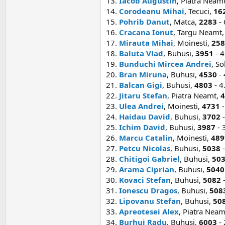
13.
Iacob Augustin
, Piatra Neam
14.
Corodeanu Mihai
, Tecuci,
16
15.
Pohrib Danut
, Matca,
2283
- 
16.
Cracana Ionut
, Targu Neamt
17.
Mirauta Mihai
, Moinesti,
258
18.
Baluta Vlad
, Buhusi,
3951
- 4
19.
Bunduchi Mircea Andrei
, So
20.
Bran Miruna
, Buhusi,
4530
- 
21.
Balcan Gigi
, Buhusi,
4803
- 4
22.
Jitaru Stefan
, Piatra Neamt,
4
23.
Ulea Andrei
, Moinesti,
4731
-
24.
Haidau David
, Buhusi,
3702
-
25.
Ichim David
, Buhusi,
3987
- 
26.
Marcu Catalin
, Moinesti,
489
27.
Petcu Nicolas
, Buhusi,
5038
-
28.
Chitigoi Gabriel
, Buhusi,
50
29.
Arama Ciprian
, Buhusi,
5040
30.
Kovaci Stefan
, Buhusi,
5082
-
31.
Ionescu Dragos
, Buhusi,
508
32.
Lipovanu Stefan
, Buhusi,
50
33.
Apreotesei Alex
, Piatra Neam
34.
Burhui Radu
, Buhusi,
6003
- 