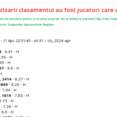
izarii clasamentui au fost jucatori care 
tele de inscriere pentru a nu avea surprize. De la hobby la avansati Filip Cristi, Gai
 Sorin. Suspendat Aparaschivei Bogdan
- 11 Apr, 22:51:45
- v6.91 / cls_2024-apr
4
- 9.41 - H
.95 - H
95 - H
67
- 8.6 - H
 H
t,
2414
- 8.27 - H
2069
- 8.26 - H
- 7.94 - H
,
1619
- 7.83 - H
7.75 - H
- 7.26 - H
 6.9 - H