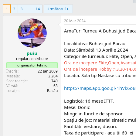
i
r
e
e
1
2
3
...
14
Următorul
c
t
20 Mar 2024
​AmaTur: Turneu A Buhusi,jud Bac
Localitatea: Buhusi,jud Bacau
Data: Sâmbătă 13 Aprilie 2024
puiu
Categoriile turneului: Elite, Open,
regular contributor
Ora de incepere Elite,Open,Avansati-
organizator tehnic
Ora de incepere Hobby :13.30-14.00
Înscris
22 Ian 2009
Locația: Sala tip Nastase cu tribun
Mesaje
2.204
Scor reacție
740
Vârstă
63
https://maps.app.goo.gl/1hVk6o
Locație
Bacău
Logistică: 16 mese ITTF.
Mese: Donic
Mingi: in functie de sponsor
Spațiu de joc: material sintetic mult
Facilități: vestiare, dușuri.
Taxa de participare - adultii 60 lei