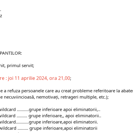
.
nz
IPANTILOR:
nit, primul servit;
e : joi 11 aprilie 2024, ora 21,00
;
l de a refuza persoanele care au creat probleme referitoare la aba
e necuviincioasă, nemotivați, retrageri multiple, etc.);
wildcard ..........grupe inferioare apoi eliminatorii,..
ldcard ......... grupe inferioare,, apoi eliminatorii..
ldcard...........grupe inferioare,apoi eliminatorii.
ildcard ......... grupe inferioare,apoi eliminatorii