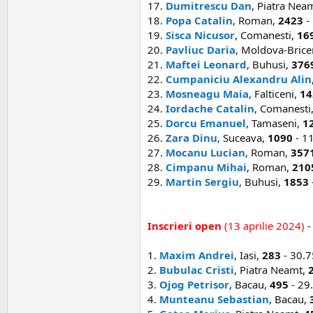
17.
Dumitrescu Dan
, Piatra Nea
18.
Popa Catalin
, Roman,
2423
- 
19.
Sisca Nicusor
, Comanesti,
16
20.
Pavliuc Daria
, Moldova-Brice
21.
Maftei Leonard
, Buhusi,
376
22.
Cumpaniciu Alexandru Alin
23.
Mosneagu Maia
, Falticeni,
14
24.
Iordache Catalin
, Comanesti
25.
Dorcu Emanuel
, Tamaseni,
1
26.
Zara Dinu
, Suceava,
1090
- 11
27.
Mocanu Lucian
, Roman,
357
28.
Cimpanu Mihai
, Roman,
210
29.
Martin Sergiu
, Buhusi,
1853
Inscrieri open
(13 aprilie 2024)
-
1.
Maxim Andrei
, Iasi,
283
- 30.7
2.
Bubulac Cristi
, Piatra Neamt,
3.
Ojog Petrisor
, Bacau,
495
- 29
4.
Munteanu Sebastian
, Bacau,