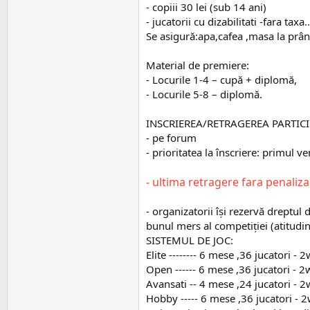
- copiii 30 lei (sub 14 ani)
- jucatorii cu dizabilitati -fara taxa..
Se asigură:apa,cafea ,masa la prâ
Material de premiere:
- Locurile 1-4 – cupă + diplomă,
- Locurile 5-8 – diplomă.
INSCRIEREA/RETRAGEREA PARTIC
- pe forum
- prioritatea la înscriere: primul ve
- ultima retragere fara penalizar
- organizatorii își rezervă dreptu
bunul mers al competiției (atitudin
SISTEMUL DE JOC:
Elite -------- 6 mese ,36 jucatori - 2
Open ------ 6 mese ,36 jucatori - 2wi
Avansati -- 4 mese ,24 jucatori - 2wi
Hobby ----- 6 mese ,36 jucatori - 2w