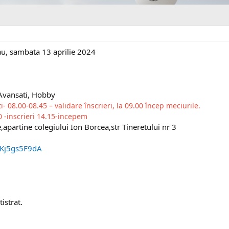
au, sambata 13 aprilie 2024
 Avansati, Hobby
 08.00-08.45 – validare înscrieri, la 09.00 încep meciurile.
 -inscrieri 14.15-incepem
e,apartine colegiului Ion Borcea,str Tineretului nr 3
BKj5gs5F9dA
istrat.