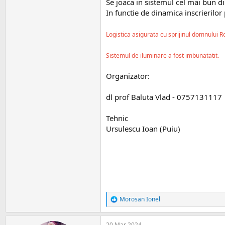
Se joaca in sistemul cel mai bun di
In functie de dinamica inscrierilor
​Logistica asigurata cu sprijinul domnului R
Sistemul de iluminare a fost imbunatatit.
Organizator:
dl prof Baluta Vlad - 0757131117
Tehnic
Ursulescu Ioan (Puiu)
Morosan Ionel
R
e
a
20 Mar 2024