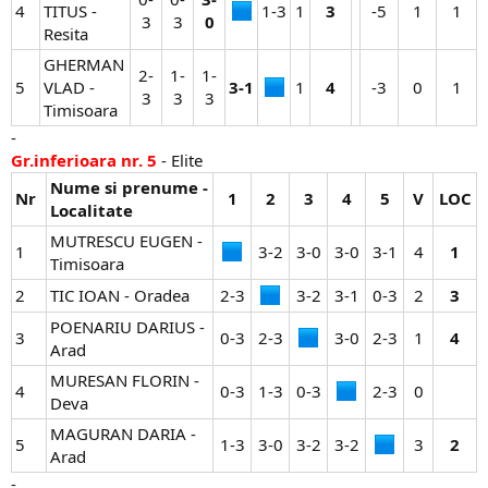
4
TITUS -
1-3​
1​
3
-5​
1​
1​
3​
3​
0
Resita
GHERMAN
2-
1-
1-
5
VLAD -
3-1
1​
4
-3​
0​
1​
3​
3​
3​
Timisoara
-
Gr.inferioara nr. 5
- Elite
Nume si prenume -
Nr
1
2
3
4
5
V
LOC
Localitate
MUTRESCU EUGEN -
1
3-2​
3-0​
3-0​
3-1​
4​
1
Timisoara
2
TIC IOAN - Oradea
2-3​
3-2​
3-1​
0-3​
2​
3
POENARIU DARIUS -
3
0-3​
2-3​
3-0​
2-3​
1​
4
Arad
MURESAN FLORIN -
4
0-3​
1-3​
0-3​
2-3​
0​
Deva
MAGURAN DARIA -
5
1-3​
3-0​
3-2​
3-2​
3​
2
Arad
-