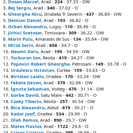
2.
Dusan Marcel
, Arad -
224
- 37.33 - OW
3.
Bej Sergiu
, Arad -
340
- 37.02 - O
4.
Gheorghe Nicu
, Drobeta Tr Severin -
437
- 36.89 - OW
5.
Demian Daniel
, Arad -
193
- 36.82 - O
6.
Orban Alexandru
, Lugoj -
110
- 36.46 - O
7.
Jichici Svetozar
, Timisoara -
309
- 36.22 - OW
8.
Marin Puiu
, Amarastii de Sus -
134
- 35.64 - OW
9.
Mirza Sorin
, Arad -
656
- 34.7 - O
10.
Neamt Doru
, Arad -
195
- 34.59 - OW
11.
Turburan Ion
, Resita -
419
- 34.27 - OW
12.
Popovici Robert Gheorghe
, Petrosani -
149
- 33.78 - O
13.
Ursulescu Octavian
, Curtea -
159
- 33.63 - O
14.
Birtalan Laszlo
, Oradea -
170
- 33.24 - OW
15.
Fekete Istvan
, Arad -
370
- 32.06 - OW
16.
Ignuta Sebastian
, Voiteg -
470
- 31.14 - OW
17.
Gorbe David
, Satu Mare -
442
- 30.71 - O
18.
Csaky Tiberiu
, Resita -
257
- 30.54 - OW
19.
Bica Alexandru
, Alesd -
619
- 30.21 - O
20.
Kadar Josif
, Oradea -
534
- 29.99 - O
21.
Olah Remus
, Arad -
990
- 29.7 - OW
22.
Mates Flavius
, Arad -
1122
- 29.6 - O
23.
Crisan Cristian
, Oradea -
395
- 29.59 - O