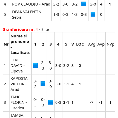
4
POP CLAUDIU - Arad
3-2​
3-0​
3-2​
3-0​
4​
1
DEAK VALENTIN -
5
1-3​
0-3​
1-3​
0-3​
0​
Sebis
-
Gr.inferioara nr. 4
- Elite
Nume si
prenume
Nr
1
2
3
4
5
V
LOC
AVg​
AVp​
NVp​
-
Localitate
LERIC
2-
3-
1
DAVID -
3-0​
3-2​
3​
2
3​
0​
Lipova
KAPOSTA
3-
3-
2
VICTOR -
3-0​
3-1​
4​
1
2​
0​
Arad
TANC
0-
0-
3
FLORIN -
0-3​
3-1
1​
-7​
-1​
1​
3​
3​
Oradea
TAMSA
0-
0-
3-