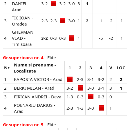
2
DANIEL -
3-2​
3-2​
3-0​
3​
1
Arad
TIC IOAN -
3
2-3​
2-3​
3-0
1​
2
1​
2​
1​
Oradea
GHERMAN
4
VLAD -
3-2
0-3​
0-3​
1​
-5​
-2​
1​
Timisoara
-
Gr.superioara nr. 4
- Elite
Nume si prenume -
Nr
1
2
3
4
V
LOC
Localitate
1
KAPOSTA VICTOR - Arad
2-3​
3-1​
3-2​
2​
2
2
BERKI MILAN - Arad
3-2​
3-0​
3-1​
3​
1
3
FIRICAN ANDREI - Deva
1-3​
0-3​
0-3​
0​
POENARIU DARIUS -
4
2-3​
1-3​
3-0​
1​
Arad
-
Gr.superioara nr. 5
- Elite