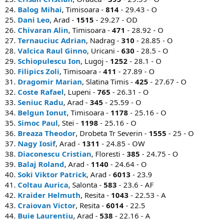
24.
Balog Mihai
, Timisoara -
814
- 29.43 - O
25.
Dani Leo
, Arad -
1515
- 29.27 - OD
26.
Chivaran Alin
, Timisoara -
471
- 28.92 - O
27.
Ternauciuc Adrian
, Nadrag -
310
- 28.85 - O
28.
Valcica Raul Ginno
, Uricani -
630
- 28.5 - O
29.
Schiopulescu Ion
, Lugoj -
1252
- 28.1 - O
30.
Filipics Zoli
, Timisoara -
411
- 27.89 - O
31.
Dragomir Marian
, Slatina Timis -
425
- 27.67 - O
32.
Coste Rafael
, Lupeni -
765
- 26.31 - O
33.
Seniuc Radu
, Arad -
345
- 25.59 - O
34.
Belgun Ionut
, Timisoara -
1178
- 25.16 - O
35.
Simoc Paul
, Stei -
1198
- 25.16 - O
36.
Breaza Theodor
, Drobeta Tr Severin -
1555
- 25 - O
37.
Nagy Iosif
, Arad -
1311
- 24.85 - OW
38.
Diaconescu Cristian
, Floresti -
385
- 24.75 - O
39.
Balaj Roland
, Arad -
1140
- 24.64 - O
40.
Soki Viktor Patrick
, Arad -
6013
- 23.9
41.
Coltau Aurica
, Salonta -
583
- 23.6 - AF
42.
Kraider Helmuth
, Resita -
1043
- 22.53 - A
43.
Craiovan Victor
, Resita -
6014
- 22.5
44.
Buie Laurentiu
, Arad -
538
- 22.16 - A