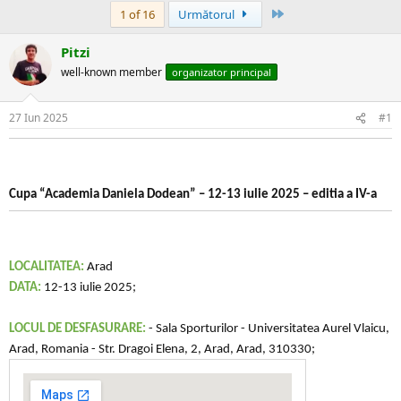
Ultima
1 of 16
Următorul
Pitzi
well-known member
organizator principal
27 Iun 2025
#1
Cupa “Academia Daniela Dodean” – 12-13 iulie 2025 – editia a IV-a
LOCALITATEA:
Arad
DATA:
12-13 iulie 2025;
LOCUL DE DESFASURARE:
- Sala Sporturilor - Universitatea Aurel Vlaicu,
Arad, Romania - Str. Dragoi Elena, 2, Arad, Arad, 310330;