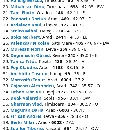
19.
Hancig Mircea
, Timisoara -
62
- 42.68 - E
20.
Mihalescu Dinu
, Timisoara -
638
- 42.63 - EW
21.
Tanc Florin
, Oradea -
148
- 42.11 - E
22.
Poenariu Darius
, Arad -
460
- 42.07 - E
23.
Ardelean Raul
, Lipova -
172
- 41.7 - E
24.
Stoica Mihai
, Hateg -
124
- 41.33 - E
25.
Boka Norbert
, Arad -
2411
- 41.3 - EL
26.
Palencsar Nicolae
, Satu Mare -
105
- 40.67 - EW
27.
Muresan Florin
, Deva -
258
- 39.6 - E
28.
Degianschi Obrad
, Resita -
215
- 39.04 - E
29.
Tamsa Titus
, Resita -
188
- 38.24 - E
30.
Pop Claudiu
, Arad -
1103
- 38.15 - E
31.
Anchidin Cosmin
, Lugoj -
99
- 38 - E
32.
Mortasifu Ionut
, Arad -
6001
- 37.2
33.
Cojocaru Alexandru
, Arad -
742
- 35.57 - O
34.
Orban Marius
, Lugoj -
127
- 35.25 - OW
35.
Deak Valentin
, Sebis -
956
- 33.1 - OW
36.
Gherman Vlad
, Timisoara -
294
- 30.57 - O
37.
Maguran Daria
, Arad -
6003
- 30.17
38.
Firican Andrei
, Deva -
356
- 28.38 - O
39.
Berki Milan
, Arad -
6002
- 27.5
40.
Spaller Tiberiu
, Nasaud -
651
- 25.77 - OW