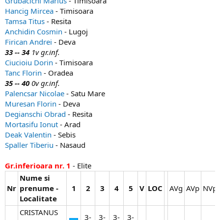
Grubacichi Marius
- Timisoara
Hancig Mircea
- Timisoara
Tamsa Titus
- Resita
Anchidin Cosmin
- Lugoj
Firican Andrei
- Deva
33 -- 34
1v gr.inf.
Ciucioiu Dorin
- Timisoara
Tanc Florin
- Oradea
35 -- 40
0v gr.inf.
Palencsar Nicolae
- Satu Mare
Muresan Florin
- Deva
Degianschi Obrad
- Resita
Mortasifu Ionut
- Arad
Deak Valentin
- Sebis
Spaller Tiberiu
- Nasaud
Gr.inferioara nr. 1
- Elite
Nume si
Nr
prenume -
1
2
3
4
5
V
LOC
AVg​
AVp​
NVp​
Localitate
CRISTANUS
3-
3-
3-
3-