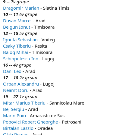
9 --
7v grupe
Dragomir Marian
- Slatina Timis
10 -- 11
6v grupe
Dusan Marcel
- Arad
Belgun Ionut
- Timisoara
12 -- 15
5v grupe
Ignuta Sebastian
- Voiteg
Csaky Tiberiu
- Resita
Balog Mihai
- Timisoara
Schiopulescu Ion
- Lugoj
16 --
4v grupe
Dani Leo
- Arad
17 -- 18
2v gr.sup.
Orban Alexandru
- Lugoj
Neamt Doru
- Arad
19 -- 27
1v gr.sup.
Mitar Marius Tiberiu
- Sannicolau Mare
Bej Sergiu
- Arad
Marin Puiu
- Amarastii de Sus
Popovici Robert Gheorghe
- Petrosani
Birtalan Laszlo
- Oradea
Olah Remus
- Arad