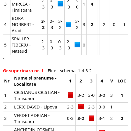
2-
0-
2-
3-
3
MIRCEA -
1​
4
3​
3​
3​
0​
Timisoara
BOKA
3-
2-
3-
3-
4
NORBERT -
3​
2
2​
0​
1​
2
3​
2​
2​
Arad
SPALLER
2-
0-
0-
2-
5
TIBERIU -
0​
3​
3​
3​
3​
Nasaud
-
Gr.superioara nr. 1
- Elite - schema: 1 4 3 2
Nume si prenume -
Nr
1
2
3
4
V
LOC
Localitate
CRISTANUS CRISTIAN -
1
3-2​
3-0​
3-0​
3​
1
Timisoara
2
LERIC DAVID - Lipova
2-3​
2-3​
3-0​
1​
VERDET ADRIAN -
3
0-3​
3-2
3-1​
2​
2
Timisoara
ANCHIDIN COSMIN -