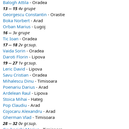
Balogh Attila
- Oradea
13 -- 15
4v grupe
Georgescu Constantin
- Orastie
Boka Norbert
- Arad
Orban Marius
- Lugoj
16 --
3v grupe
Tic Ioan
- Oradea
17 -- 18
2v gr.sup.
Vaida Sorin
- Oradea
Daroti Florin
- Lipova
19 -- 27
1v gr.sup.
Leric David
- Lipova
Savu Cristian
- Oradea
Mihalescu Dinu
- Timisoara
Poenariu Darius
- Arad
Ardelean Raul
- Lipova
Stoica Mihai
- Hateg
Pop Claudiu
- Arad
Cojocaru Alexandru
- Arad
Gherman Vlad
- Timisoara
28 -- 32
0v gr.sup.