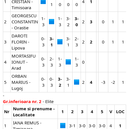
1
CRISTIAN -
4​
1
1​
0​
0​
0​
Timisoara
GEORGESCU
1-
1-
3-
3-
2
CONSTANTIN
2​
3
0​
1​
1​
3​
3​
2​
0
- Orastie
DAROTI
0-
3-
3-
2-
3
FLORIN -
2​
2
0​
1​
1​
3​
1
1​
3​
Lipova
MORTASIFU
0-
2-
1-
1-
4
IONUT -
0​
3​
3​
3​
3​
Arad
ORBAN
0-
0-
3-
3-
5
MARIUS -
2​
4
-3​
-2​
1​
3​
3​
2
1​
Lugoj
-
Gr.inferioara nr. 2
- Elite
Nume si prenume -
Nr
1
2
3
4
5
V
LOC
Localitate
IANA REMUS -
1
3-1​
3-0​
3-0​
3-0​
4​
1
Timisoara