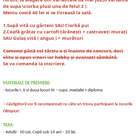
de supa \ciorba plusi una de felul 2 )
Meniu costă 40 lei si se livrează la sală. ​​
1.Supă vită cu gârteni SAU Ciorbă pui
2.Ceafă grătar cu cartofi țărănești + castraveți murați
SAU Gulaș vită ( angus ) + murături
Comenzi până cel târziu o zi înainte de concurs, deci
elite și open vineri iar hobby și avansați sâmbătă.​
Se va comanda la inscriere.
MATERIALE DE PREMIERE:
- locurile I, II si doua locuri III – cupa ,medalie + diploma
-- Câștigătorii vor fi recompensați cu câte un tricou participant la Jocurile
Olimpice!
TAXA
:
- Adulți - 50 Lei, Copii sub 14 ani – 20 lei,