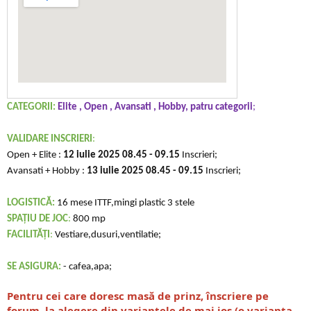
CATEGORII:
Elite , Open , Avansati , Hobby, patru categorii
;
VALIDARE INSCRIERI
:
Open + Elite :
12 iulie 2025
08.45 - 09.15
Inscrieri;
Avansati + Hobby :
13 iulie 2025
08.45 - 09.15
Inscrieri;
LOGISTICĂ:
16 mese ITTF,mingi plastic 3 stele
SPAȚIU DE JOC
:
800 mp
FACILITĂȚI
:
Vestiare,dusuri,ventilatie;
SE ASIGURA:
- cafea,apa;
Pentru cei care doresc masă de prinz, înscriere pe
forum, la alegere din variantele de mai jos.(o varianta