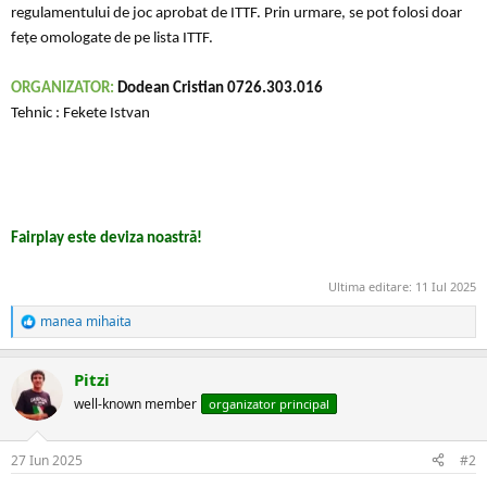
regulamentului de joc aprobat de ITTF. Prin urmare, se pot folosi doar
fețe omologate de pe lista ITTF.
ORGANIZATOR:
Dodean Cristian 0726.303.016
Tehnic : Fekete Istvan
Fairplay este deviza noastră!
Ultima editare:
11 Iul 2025
manea mihaita
R
e
a
Pitzi
c
ț
well-known member
organizator principal
i
i
:
27 Iun 2025
#2