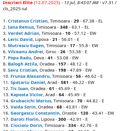
Inscrieri Elite
(12.07.2025)
- 13 Jul, 8:43:07 AM
- v7.31 /
cls_2025-iul
1.
Cristanus Cristian
, Timisoara -
29
- 67.38 - EL
2.
Iana Remus
, Timisoara -
348
- 63.1 - EL
3.
Verdet Adrian
, Timisoara -
10
- 57.12 - EW
4.
Leric David
, Lipova -
21
- 56.01 - E
5.
Mutrescu Eugen
, Timisoara -
17
- 55.8 - EW
6.
Vilceanu Andrei
, Giroc -
26
- 53.38 - E
7.
Popa Radu
, Deva -
41
- 53.08 - EW
8.
Balogh Attila
, Oradea -
157
- 48.12 - E
9.
Savu Cristian
, Oradea -
198
- 47.89 - EW
10.
Frunza Alexandru
, Timisoara -
56
- 46.62 - E
11.
Spatariu Daniel
, Arad -
581
- 46.22 - EW
12.
Tic Ioan
, Oradea -
61
- 45.69 - E
13.
Kaposta Victor
, Arad -
64
- 45.49 - E
14.
Grubacichi Marius
, Timisoara -
70
- 44.82 - E
15.
Vaida Sorin
, Oradea -
68
- 43.81 - EW
16.
Georgescu Constantin
, Orastie -
120
- 43.41 - EW
17.
Daroti Florin
, Lipova -
300
- 42.91 - E
18.
Ciucioiu Dorin
, Timisoara -
334
- 42.76 - E