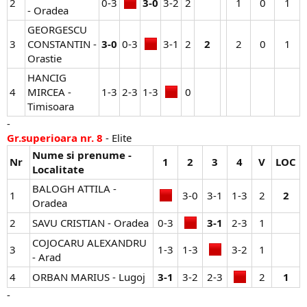
2
0-3​
3-0
3-2​
2​
1​
0​
1​
- Oradea
GEORGESCU
3
CONSTANTIN -
3-0
0-3​
3-1​
2​
2
2​
0​
1​
Orastie
HANCIG
4
MIRCEA -
1-3​
2-3​
1-3​
0​
Timisoara
-
Gr.superioara nr. 8
- Elite
Nume si prenume -
Nr
1
2
3
4
V
LOC
Localitate
BALOGH ATTILA -
1
3-0​
3-1​
1-3​
2​
2
Oradea
2
SAVU CRISTIAN - Oradea
0-3​
3-1
2-3​
1​
COJOCARU ALEXANDRU
3
1-3​
1-3​
3-2​
1​
- Arad
4
ORBAN MARIUS - Lugoj
3-1
3-2​
2-3​
2​
1
-