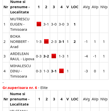
Nume si
Nr
prenume -
1
2
3
4
V
LOC
AVg​
AVp​
NVp​
Localitate
MUTRESCU
1
EUGEN -
3-1​
3-0​
3-0​
3​
1
Timisoara
BOKA
2
NORBERT -
1-3​
2-3​
3-1
1​
2
-1​
1​
1​
Arad
ARDELEAN
3
0-3​
3-2
1-3​
1​
-4​
-1​
1​
RAUL - Lipova
MIHALESCU
4
DINU -
0-3​
1-3​
3-1
1​
-3​
0​
1​
Timisoara
-
Gr.superioara nr. 6
- Elite
Nume si
Nr
prenume -
1
2
3
4
V
LOC
AVg​
AVp​
NVp​
Localitate
VILCEANU