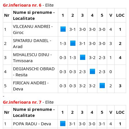
Gr.inferioara nr. 6
- Elite
Nume si prenume -
Nr
1
2
3
4
5
V
LOC
Localitate
VILCEANU ANDREI -
1
3-1​
3-0​
3-0​
3-0​
4​
1
Giroc
SPATARIU DANIEL -
2
1-3​
3-1​
3-0​
3-0​
3​
2
Arad
MIHALESCU DINU -
3
0-3​
1-3​
3-2​
2-3​
1​
4
Timisoara
DEGIANSCHI OBRAD
4
0-3​
0-3​
2-3​
2-3​
0​
- Resita
FIRICAN ANDREI -
5
0-3​
0-3​
3-2​
3-2​
2​
3
Deva
-
Gr.inferioara nr. 7
- Elite
Nume si prenume -
Nr
1
2
3
4
5
V
LOC
Localitate
1
POPA RADU - Deva
3-1​
3-0​
3-0​
3-1​
4​
1