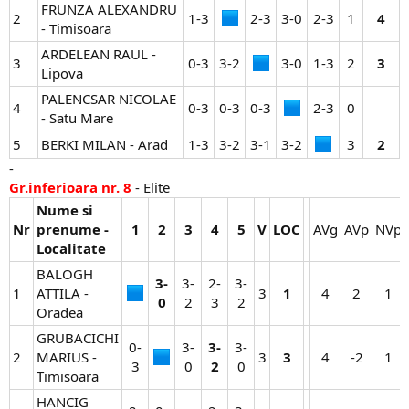
FRUNZA ALEXANDRU
2
1-3​
2-3​
3-0​
2-3​
1​
4
- Timisoara
ARDELEAN RAUL -
3
0-3​
3-2​
3-0​
1-3​
2​
3
Lipova
PALENCSAR NICOLAE
4
0-3​
0-3​
0-3​
2-3​
0​
- Satu Mare
5
BERKI MILAN - Arad
1-3​
3-2​
3-1​
3-2​
3​
2
-
Gr.inferioara nr. 8
- Elite
Nume si
Nr
prenume -
1
2
3
4
5
V
LOC
AVg​
AVp​
NVp​
Localitate
BALOGH
3-
3-
2-
3-
1
ATTILA -
3​
1
4​
2​
1​
0
2​
3​
2​
Oradea
GRUBACICHI
0-
3-
3-
3-
2
MARIUS -
3​
3
4​
-2​
1​
3​
0​
2
0​
Timisoara
HANCIG