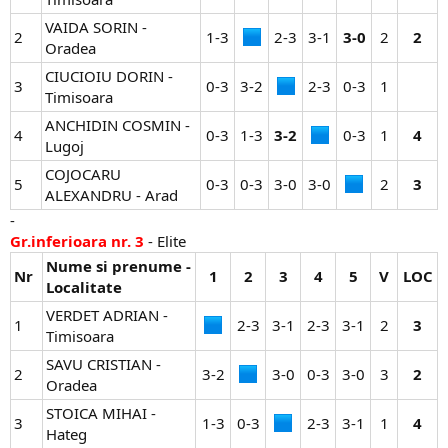
VAIDA SORIN -
2
1-3​
2-3​
3-1​
3-0
2​
2
Oradea
CIUCIOIU DORIN -
3
0-3​
3-2​
2-3​
0-3​
1​
Timisoara
ANCHIDIN COSMIN -
4
0-3​
1-3​
3-2
0-3​
1​
4
Lugoj
COJOCARU
5
0-3​
0-3​
3-0​
3-0​
2​
3
ALEXANDRU - Arad
-
Gr.inferioara nr. 3
- Elite
Nume si prenume -
Nr
1
2
3
4
5
V
LOC
Localitate
VERDET ADRIAN -
1
2-3​
3-1​
2-3​
3-1​
2​
3
Timisoara
SAVU CRISTIAN -
2
3-2​
3-0​
0-3​
3-0​
3​
2
Oradea
STOICA MIHAI -
3
1-3​
0-3​
2-3​
3-1​
1​
4
Hateg