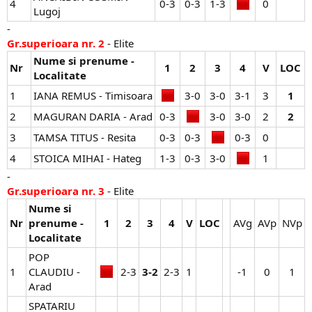
4
0-3​
0-3​
1-3​
0​
Lugoj
-
Gr.superioara nr. 2
- Elite
Nume si prenume -
Nr
1
2
3
4
V
LOC
Localitate
1
IANA REMUS - Timisoara
3-0​
3-0​
3-1​
3​
1
2
MAGURAN DARIA - Arad
0-3​
3-0​
3-0​
2​
2
3
TAMSA TITUS - Resita
0-3​
0-3​
0-3​
0​
4
STOICA MIHAI - Hateg
1-3​
0-3​
3-0​
1​
-
Gr.superioara nr. 3
- Elite
Nume si
Nr
prenume -
1
2
3
4
V
LOC
AVg​
AVp​
NVp​
Localitate
POP
1
CLAUDIU -
2-3​
3-2
2-3​
1​
-1​
0​
1​
Arad
SPATARIU