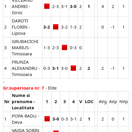
1
ANDREI -
2-3​
3-1​
3-0
2​
1
4​
2​
1​
Giroc
DAROTI
2
FLORIN -
3-2
3-2​
1-3​
2​
0​
-1​
1​
Lipova
GRUBACICHI
3
MARIUS -
1-3​
2-3​
0-3​
0​
Timisoara
FRUNZA
4
ALEXANDRU -
0-3​
3-1
3-0​
2​
2
2​
-1​
1​
Timisoara
-
Gr.superioara nr. 7
- Elite
Nume si
Nr
prenume -
1
2
3
4
V
LOC
AVg​
AVp​
NVp​
Localitate
POPA RADU -
1
3-0
0-3​
3-1​
2​
1
2​
0​
1​
Deva
VAIDA SORIN