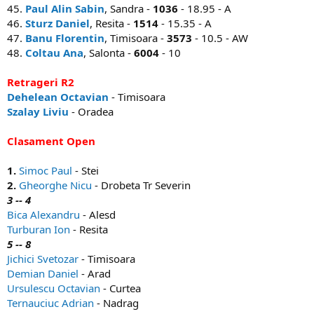
45.
Paul Alin Sabin
, Sandra -
1036
- 18.95 - A
46.
Sturz Daniel
, Resita -
1514
- 15.35 - A
47.
Banu Florentin
, Timisoara -
3573
- 10.5 - AW
48.
Coltau Ana
, Salonta -
6004
- 10
Retrageri R2
Dehelean Octavian
- Timisoara
Szalay Liviu
- Oradea
Clasament Open
1.
Simoc Paul
- Stei
2.
Gheorghe Nicu
- Drobeta Tr Severin
3 -- 4
Bica Alexandru
- Alesd
Turburan Ion
- Resita
5 -- 8
Jichici Svetozar
- Timisoara
Demian Daniel
- Arad
Ursulescu Octavian
- Curtea
Ternauciuc Adrian
- Nadrag