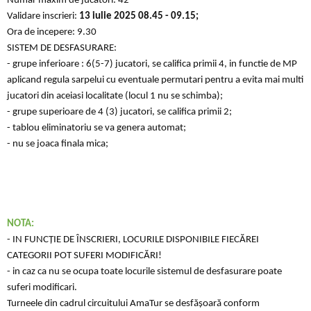
Numar maxim de jucatori: 42
Validare inscrieri:
13 iulie 2025
08.45 - 09.15;
Ora de incepere: 9.30
SISTEM DE DESFASURARE:
- grupe inferioare : 6(5-7) jucatori, se califica primii 4, in functie de MP
aplicand regula sarpelui cu eventuale permutari pentru a evita mai multi
jucatori din aceiasi localitate (locul 1 nu se schimba);
- grupe superioare de 4 (3) jucatori, se califica primii 2;
- tablou eliminatoriu se va genera automat;
- nu se joaca finala mica;
NOTA:
- IN FUNCȚIE DE ÎNSCRIERI, LOCURILE DISPONIBILE FIECĂREI
CATEGORII POT SUFERI MODIFICĂRI!
- in caz ca nu se ocupa toate locurile sistemul de desfasurare poate
suferi modificari.
Turneele din cadrul circuitului AmaTur se desfășoară conform