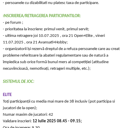
- persoanele cu dizabilitati nu platesc taxa de participare.
I
NSCRIEREA/RETRAGEREA PARTICIPANTILOR:
- pe forum ;
- prioritatea la înscriere: primul venit, primul servit;
- ultima retragere joi 10.07.2025 , ora 21 Open+Elite , vineri
11.07.2025 , ora 21 Avansati+Hobby​;
- organizatorii își rezervă dreptul de a refuza persoanele care au creat
probleme referitoare la abateri regulamentare sau de natură a
împiedica sub orice formă bunul mers al competiției (atitudine
necuviincioasă, nemotivați, retrageri multiple, etc.);
SISTEMUL DE JOC:
ELITE
Toți participanții cu media mai mare de 38 inclusiv (pot participa si
jucatori de la open);
Numar maxim de jucatori: 42
Validare inscrieri:
12 iulie 2025
08.45 - 09.15;
Ora de incepere: 9.30