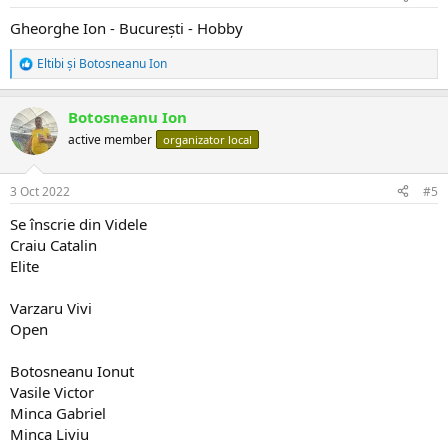
Gheorghe Ion - București - Hobby
Eltibi
și
Botosneanu Ion
R
e
a
Botosneanu Ion
c
ț
active member
organizator local
i
i
:
3 Oct 2022
#5
Se înscrie din Videle
Craiu Catalin
Elite
Varzaru Vivi
Open
Botosneanu Ionut
Vasile Victor
Minca Gabriel
Minca Liviu