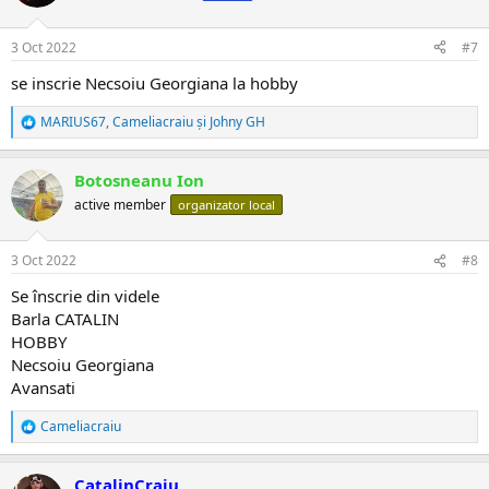
i
i
:
3 Oct 2022
#7
se inscrie Necsoiu Georgiana la hobby
MARIUS67
,
Cameliacraiu
și
Johny GH
R
e
a
Botosneanu Ion
c
ț
active member
organizator local
i
i
:
3 Oct 2022
#8
Se înscrie din videle
Barla CATALIN
HOBBY
Necsoiu Georgiana
Avansati
Cameliacraiu
R
e
a
CatalinCraiu
c