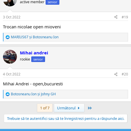
ț
active member
senior
i
i
:
3 Oct 2022
#19
Trocan nicolae open mioveni
MARIUS67
și
Botosneanu Ion
R
e
a
Mihai andrei
c
ț
rookie
senior
i
i
:
4 Oct 2022
#20
Mihai Andrei - open,bucuresti
Botosneanu Ion
și
Johny GH
R
e
a
Ultima
1 of 7
Următorul
c
ț
Trebuie să te autentifici sau să te înregistrezi pentru a răspunde aici.
i
i
: