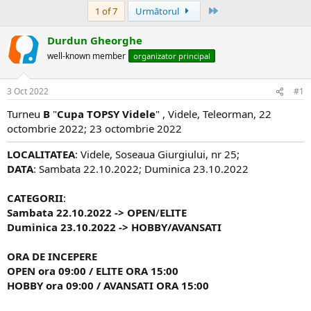
Ultima
1 of 7
Următorul
Durdun Gheorghe
well-known member
organizator principal
3 Oct 2022
#1
Turneu
B
"
Cupa TOPSY Videle
" , Videle, Teleorman, 22
octombrie 2022; 23 octombrie 2022
LOCALITATEA
: Videle, Soseaua Giurgiului, nr 25;
DATA
: Sambata 22.10.2022; Duminica 23.10.2022
CATEGORII
:
Sambata 22.10
.2022
-> OPEN
​/
ELITE
Duminica 23.10
.2022
-> HOBBY/AVANSATI
ORA DE INCEPERE
OPEN ora 09:00
/ ELITE ORA 15:00
HOBBY ora 09:00
/ AVANSATI
ORA 15:00