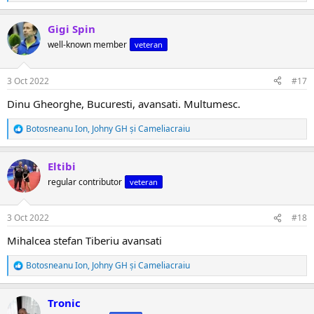
e
a
Gigi Spin
c
ț
well-known member
veteran
i
i
:
3 Oct 2022
#17
Dinu Gheorghe, Bucuresti, avansati. Multumesc.
Botosneanu Ion
,
Johny GH
și
Cameliacraiu
R
e
a
Eltibi
c
ț
regular contributor
veteran
i
i
:
3 Oct 2022
#18
Mihalcea stefan Tiberiu avansati
Botosneanu Ion
,
Johny GH
și
Cameliacraiu
R
e
a
Tronic
c