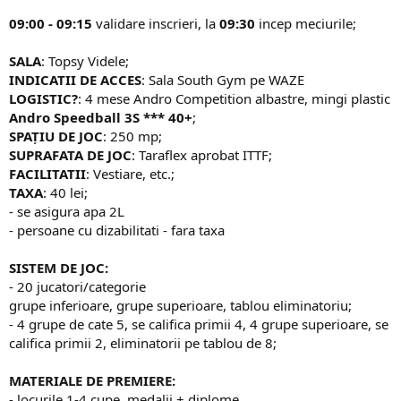
09:00 - 09:15
validare inscrieri, la
09:30
incep meciurile;
SALA
: Topsy Videle;
INDICATII DE ACCES
: Sala South Gym pe WAZE
LOGISTIC?
: 4 mese Andro Competition albastre, mingi plastic
Andro Speedball 3S *** 40+
;
SPAȚIU DE JOC
: 250 mp;
SUPRAFATA DE JOC
: Taraflex aprobat ITTF;
FACILITATII
: Vestiare, etc.;
TAXA
: 40 lei;
- se asigura apa 2L
- persoane cu dizabilitati - fara taxa
SISTEM DE JOC:
- 20 jucatori/categorie
grupe inferioare, grupe superioare, tablou eliminatoriu;
- 4 grupe de cate 5, se califica primii 4, 4 grupe superioare, se
califica primii 2, eliminatorii pe tablou de 8;
MATERIALE DE PREMIERE:
- locurile 1-4 cupe, medalii + diplome