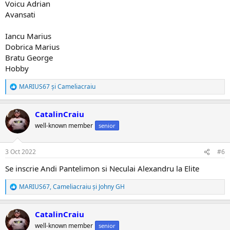
Voicu Adrian
Avansati
Iancu Marius
Dobrica Marius
Bratu George
Hobby
MARIUS67
și
Cameliacraiu
R
e
a
CatalinCraiu
c
ț
well-known member
senior
i
i
:
3 Oct 2022
#6
Se inscrie Andi Pantelimon si Neculai Alexandru la Elite
MARIUS67
,
Cameliacraiu
și
Johny GH
R
e
a
CatalinCraiu
c
ț
well-known member
senior