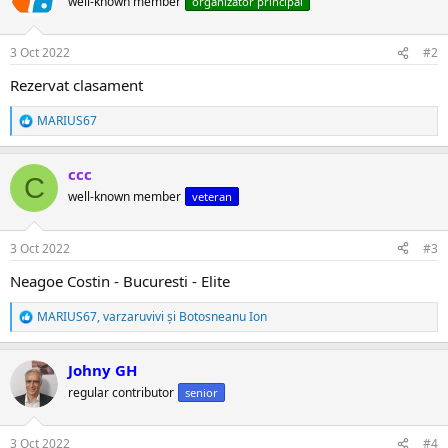
well-known member
organizator principal
i
i
:
3 Oct 2022
#2
Rezervat clasament
MARIUS67
R
e
a
ccc
c
C
ț
well-known member
veteran
i
i
:
3 Oct 2022
#3
Neagoe Costin - Bucuresti - Elite
MARIUS67
,
varzaruvivi
și
Botosneanu Ion
R
e
a
Johny GH
c
ț
regular contributor
senior
i
i
:
3 Oct 2022
#4