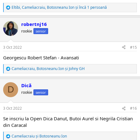
Eltibi
,
Cameliacraiu
,
Botosneanu Ion
și încă 1 persoană
R
e
a
robertnj16
c
ț
rookie
senior
i
i
:
3 Oct 2022
#15
Georgescu Robert Stefan - Avansati
Cameliacraiu
,
Botosneanu Ion
și
Johny GH
R
e
a
Dică
c
D
ț
rookie
senior
i
i
:
3 Oct 2022
#16
Se inscriu la Open Dica Danut, Butoi Aurel si Negrila Cristian
din Caracal
Cameliacraiu
și
Botosneanu Ion
R