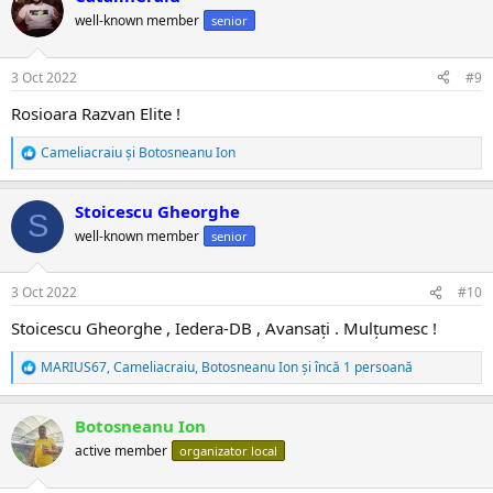
ț
well-known member
senior
i
i
:
3 Oct 2022
#9
Rosioara Razvan Elite !
Cameliacraiu
și
Botosneanu Ion
R
e
a
Stoicescu Gheorghe
c
S
ț
well-known member
senior
i
i
:
3 Oct 2022
#10
Stoicescu Gheorghe , Iedera-DB , Avansați . Mulțumesc !
MARIUS67
,
Cameliacraiu
,
Botosneanu Ion
și încă 1 persoană
R
e
a
Botosneanu Ion
c
ț
active member
organizator local
i
i