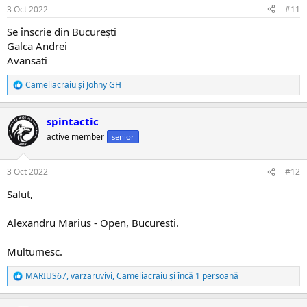
:
3 Oct 2022
#11
Se înscrie din București
Galca Andrei
Avansati
Cameliacraiu
și
Johny GH
R
e
a
spintactic
c
ț
active member
senior
i
i
:
3 Oct 2022
#12
Salut,
Alexandru Marius - Open, Bucuresti.
Multumesc.
MARIUS67
,
varzaruvivi
,
Cameliacraiu
și încă 1 persoană
R
e
a