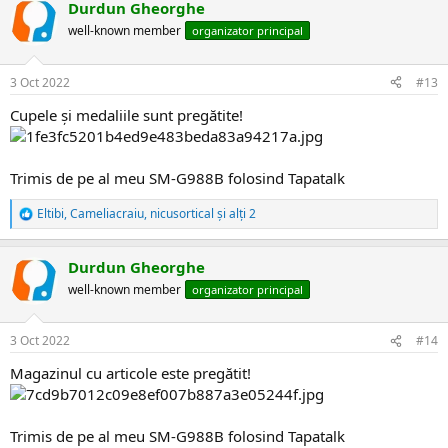
Durdun Gheorghe
c
ț
well-known member
organizator principal
i
i
:
3 Oct 2022
#13
Cupele și medaliile sunt pregătite!
Trimis de pe al meu SM-G988B folosind Tapatalk
Eltibi
,
Cameliacraiu
,
nicusortical
și alți 2
R
e
a
Durdun Gheorghe
c
ț
well-known member
organizator principal
i
i
:
3 Oct 2022
#14
Magazinul cu articole este pregătit!
Trimis de pe al meu SM-G988B folosind Tapatalk