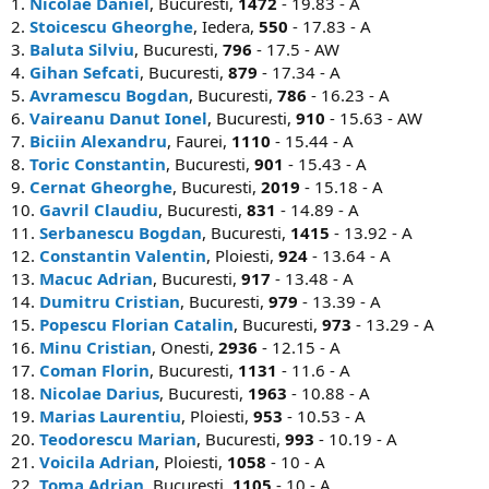
1.
Nicolae Daniel
, Bucuresti,
1472
- 19.83 - A
2.
Stoicescu Gheorghe
, Iedera,
550
- 17.83 - A
3.
Baluta Silviu
, Bucuresti,
796
- 17.5 - AW
4.
Gihan Sefcati
, Bucuresti,
879
- 17.34 - A
5.
Avramescu Bogdan
, Bucuresti,
786
- 16.23 - A
6.
Vaireanu Danut Ionel
, Bucuresti,
910
- 15.63 - AW
7.
Biciin Alexandru
, Faurei,
1110
- 15.44 - A
8.
Toric Constantin
, Bucuresti,
901
- 15.43 - A
9.
Cernat Gheorghe
, Bucuresti,
2019
- 15.18 - A
10.
Gavril Claudiu
, Bucuresti,
831
- 14.89 - A
11.
Serbanescu Bogdan
, Bucuresti,
1415
- 13.92 - A
12.
Constantin Valentin
, Ploiesti,
924
- 13.64 - A
13.
Macuc Adrian
, Bucuresti,
917
- 13.48 - A
14.
Dumitru Cristian
, Bucuresti,
979
- 13.39 - A
15.
Popescu Florian Catalin
, Bucuresti,
973
- 13.29 - A
16.
Minu Cristian
, Onesti,
2936
- 12.15 - A
17.
Coman Florin
, Bucuresti,
1131
- 11.6 - A
18.
Nicolae Darius
, Bucuresti,
1963
- 10.88 - A
19.
Marias Laurentiu
, Ploiesti,
953
- 10.53 - A
20.
Teodorescu Marian
, Bucuresti,
993
- 10.19 - A
21.
Voicila Adrian
, Ploiesti,
1058
- 10 - A
22.
Toma Adrian
, Bucuresti,
1105
- 10 - A