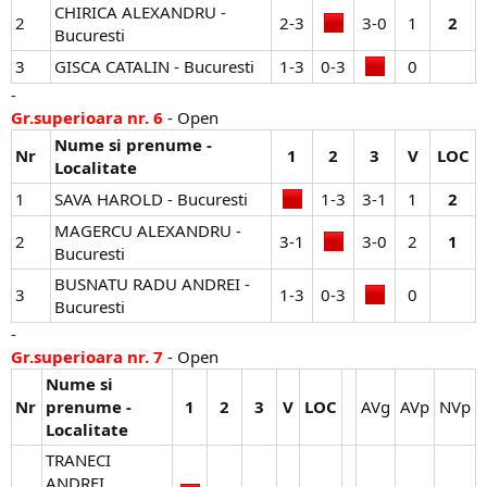
CHIRICA ALEXANDRU -
2
2-3​
3-0​
1​
2
Bucuresti
3
GISCA CATALIN - Bucuresti
1-3​
0-3​
0​
-
Gr.superioara nr. 6
- Open
Nume si prenume -
Nr
1
2
3
V
LOC
Localitate
1
SAVA HAROLD - Bucuresti
1-3​
3-1​
1​
2
MAGERCU ALEXANDRU -
2
3-1​
3-0​
2​
1
Bucuresti
BUSNATU RADU ANDREI -
3
1-3​
0-3​
0​
Bucuresti
-
Gr.superioara nr. 7
- Open
Nume si
Nr
prenume -
1
2
3
V
LOC
AVg​
AVp​
NVp​
Localitate
TRANECI
ANDREI