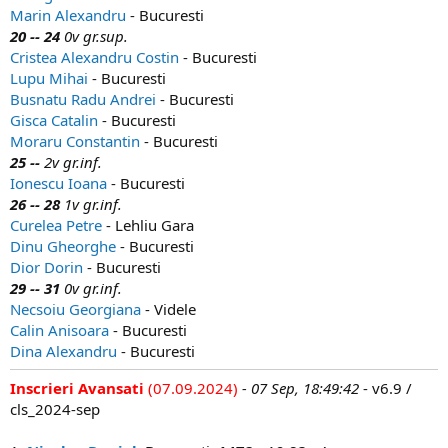
Marin Alexandru
- Bucuresti
20 -- 24
0v gr.sup.
Cristea Alexandru Costin
- Bucuresti
Lupu Mihai
- Bucuresti
Busnatu Radu Andrei
- Bucuresti
Gisca Catalin
- Bucuresti
Moraru Constantin
- Bucuresti
25 --
2v gr.inf.
Ionescu Ioana
- Bucuresti
26 -- 28
1v gr.inf.
Curelea Petre
- Lehliu Gara
Dinu Gheorghe
- Bucuresti
Dior Dorin
- Bucuresti
29 -- 31
0v gr.inf.
Necsoiu Georgiana
- Videle
Calin Anisoara
- Bucuresti
Dina Alexandru
- Bucuresti
Inscrieri Avansati
(07.09.2024)
- 07 Sep, 18:49:42
- v6.9 /
cls_2024-sep