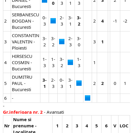
0
3​
1​
3​
Bucuresti
SERBANESCU
0-
2-
3-
3-
2
BOGDAN -
2​
4
-1​
-2​
3​
3​
1​
2
Bucuresti
CONSTANTIN
3-
3-
2-
3-
3
VALENTIN -
3​
1
2​
2​
3​
0​
Ploiesti
HIRSESCU
1-
1-
3-
1-
4
COSMIN -
1​
3​
3​
2​
3​
Bucuresti
DUMITRU
3-
2-
0-
3-
5
PAUL -
2​
2
0​
1​
1
3​
3​
1​
Bucuresti
6
-
-
Gr.inferioara nr. 2
- Avansati
Nume si
Nr
prenume -
1
2
3
4
5
6
V
LOC
Localitate