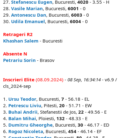
27.
Stefanescu Eugen
, Bucuresti,
4020
- 3.55 - H
28.
Vasile Marian
, Bucuresti,
6001
- 0
29.
Antonescu Dan
, Bucuresti,
6003
- 0
30.
Udila Emanuel
, Bucuresti,
6004
- 0
Retrageri R2
Khashan Salem
- Bucuresti
Absente N
Petrariu Sorin
- Brasov
Inscrieri Elite
(08.09.2024)
- 08 Sep, 16:34:14
- v6.9 /
cls_2024-sep
1.
Ursu Teodor
, Bucuresti,
7
- 56.18 - EL
2.
Petrescu Liviu
, Pitesti,
20
- 51.71 - EW
3.
Buhai Andrii
, Stefanestii de Jos,
22
- 49.56 - E
4.
Balan Mihai
, Ploiesti,
132
- 48.33 - E
5.
Dumitru Gheorghe
, Bucuresti,
30
- 46.17 - ED
6.
Rogoz Nicoleta
, Bucuresti,
454
- 46.14 - EF
7.
Constantin Teodor
, Bucuresti,
80
- 44.28 - E