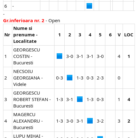
6
-
-
Gr.inferioara nr. 2
- Open
Nume si
Nr
prenume -
1
2
3
4
5
6
V
LOC
Localitate
GEORGESCU
1
COSTIN -
3-0​
3-1​
3-1​
3-0​
4​
1
Bucuresti
NECSOIU
2
GEORGIANA -
0-3​
1-3​
0-3​
2-3​
0​
Videle
GEORGESCU
3
ROBERT STEFAN -
1-3​
3-1​
1-3​
0-3​
1​
4
Bucuresti
MAGERCU
4
ALEXANDRU -
1-3​
3-0​
3-1​
3-2​
3​
2
Bucuresti
LUPU MIHAI -