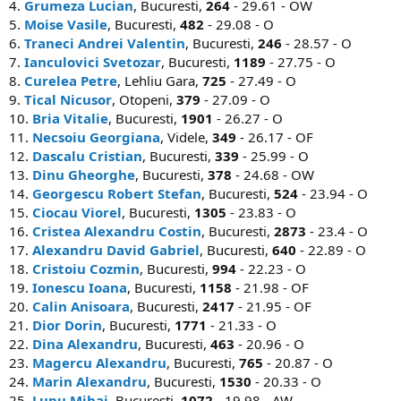
4.
Grumeza Lucian
, Bucuresti,
264
- 29.61 - OW
5.
Moise Vasile
, Bucuresti,
482
- 29.08 - O
6.
Traneci Andrei Valentin
, Bucuresti,
246
- 28.57 - O
7.
Ianculovici Svetozar
, Bucuresti,
1189
- 27.75 - O
8.
Curelea Petre
, Lehliu Gara,
725
- 27.49 - O
9.
Tical Nicusor
, Otopeni,
379
- 27.09 - O
10.
Bria Vitalie
, Bucuresti,
1901
- 26.27 - O
11.
Necsoiu Georgiana
, Videle,
349
- 26.17 - OF
12.
Dascalu Cristian
, Bucuresti,
339
- 25.99 - O
13.
Dinu Gheorghe
, Bucuresti,
378
- 24.68 - OW
14.
Georgescu Robert Stefan
, Bucuresti,
524
- 23.94 - O
15.
Ciocau Viorel
, Bucuresti,
1305
- 23.83 - O
16.
Cristea Alexandru Costin
, Bucuresti,
2873
- 23.4 - O
17.
Alexandru David Gabriel
, Bucuresti,
640
- 22.89 - O
18.
Cristoiu Cozmin
, Bucuresti,
994
- 22.23 - O
19.
Ionescu Ioana
, Bucuresti,
1158
- 21.98 - OF
20.
Calin Anisoara
, Bucuresti,
2417
- 21.95 - OF
21.
Dior Dorin
, Bucuresti,
1771
- 21.33 - O
22.
Dina Alexandru
, Bucuresti,
463
- 20.96 - O
23.
Magercu Alexandru
, Bucuresti,
765
- 20.87 - O
24.
Marin Alexandru
, Bucuresti,
1530
- 20.33 - O
25.
Lupu Mihai
, Bucuresti,
1072
- 19.98 - AW