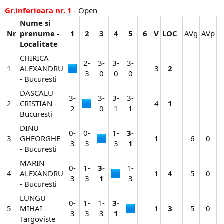
Gr.inferioara nr. 1
- Open
Nume si
Nr
prenume -
1
2
3
4
5
6
V
LOC
AVg​
AVp​
N
Localitate
CHIRICA
2-
3-
3-
3-
1
ALEXANDRU
3​
2
3​
0​
0​
0​
- Bucuresti
DASCALU
3-
3-
3-
3-
2
CRISTIAN -
4​
1
2​
0​
1​
1​
Bucuresti
DINU
0-
0-
1-
3-
3
GHEORGHE
1​
-6​
0​
3​
3​
3​
1
- Bucuresti
MARIN
0-
1-
3-
1-
4
ALEXANDRU
1​
4
-5​
0​
3​
3​
1
3​
- Bucuresti
LUNGU
0-
1-
1-
3-
5
MIHAI -
1​
3
-5​
0​
3​
3​
3​
1
Targoviste