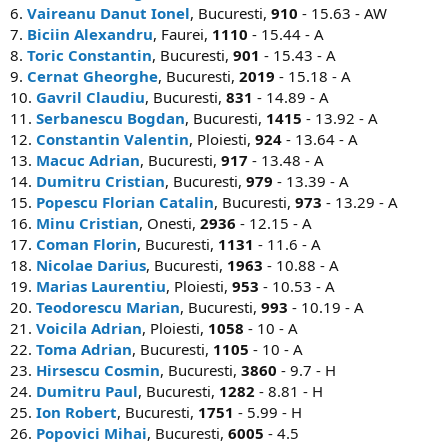
6.
Vaireanu Danut Ionel
, Bucuresti,
910
- 15.63 - AW
7.
Biciin Alexandru
, Faurei,
1110
- 15.44 - A
8.
Toric Constantin
, Bucuresti,
901
- 15.43 - A
9.
Cernat Gheorghe
, Bucuresti,
2019
- 15.18 - A
10.
Gavril Claudiu
, Bucuresti,
831
- 14.89 - A
11.
Serbanescu Bogdan
, Bucuresti,
1415
- 13.92 - A
12.
Constantin Valentin
, Ploiesti,
924
- 13.64 - A
13.
Macuc Adrian
, Bucuresti,
917
- 13.48 - A
14.
Dumitru Cristian
, Bucuresti,
979
- 13.39 - A
15.
Popescu Florian Catalin
, Bucuresti,
973
- 13.29 - A
16.
Minu Cristian
, Onesti,
2936
- 12.15 - A
17.
Coman Florin
, Bucuresti,
1131
- 11.6 - A
18.
Nicolae Darius
, Bucuresti,
1963
- 10.88 - A
19.
Marias Laurentiu
, Ploiesti,
953
- 10.53 - A
20.
Teodorescu Marian
, Bucuresti,
993
- 10.19 - A
21.
Voicila Adrian
, Ploiesti,
1058
- 10 - A
22.
Toma Adrian
, Bucuresti,
1105
- 10 - A
23.
Hirsescu Cosmin
, Bucuresti,
3860
- 9.7 - H
24.
Dumitru Paul
, Bucuresti,
1282
- 8.81 - H
25.
Ion Robert
, Bucuresti,
1751
- 5.99 - H
26.
Popovici Mihai
, Bucuresti,
6005
- 4.5