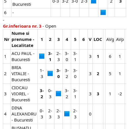
5
0-3​
3-2​
3-0​
2-3​
2​
3
Bucuresti
6
-
-
Gr.inferioara nr. 3
- Open
Nume si
Nr
prenume -
1
2
3
4
5
6
V
LOC
AVg​
AVp​
N
Localitate
ACU PAUL -
3-
2-
3-
3-
1
3​
1
6​
1​
Bucuresti
1
3​
0​
1​
BRIA
1-
3-
3-
3-
2
VITALIE -
3​
2
5​
1​
3​
0
2​
0​
Bucuresti
CIOCAU
3-
0-
3-
3-
3
VIOREL -
3​
3
1​
-2​
2
3​
2​
1​
Bucuresti
DINA
0-
2-
2-
2-
4
ALEXANDRU
0​
3​
3​
3​
3​
- Bucuresti
BUSNATU