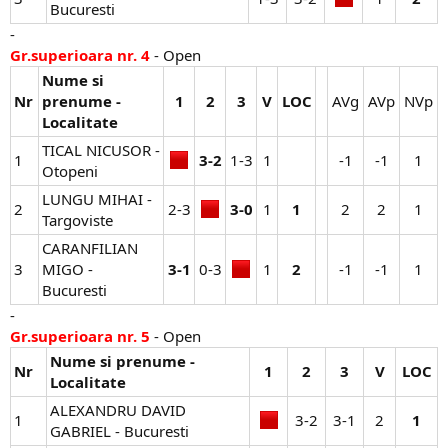
Bucuresti
-
Gr.superioara nr. 4
- Open
Nume si
Nr
prenume -
1
2
3
V
LOC
AVg​
AVp​
NVp​
Localitate
TICAL NICUSOR -
1
3-2
1-3​
1​
-1​
-1​
1​
Otopeni
LUNGU MIHAI -
2
2-3​
3-0
1​
1
2​
2​
1​
Targoviste
CARANFILIAN
3
MIGO -
3-1
0-3​
1​
2
-1​
-1​
1​
Bucuresti
-
Gr.superioara nr. 5
- Open
Nume si prenume -
Nr
1
2
3
V
LOC
Localitate
ALEXANDRU DAVID
1
3-2​
3-1​
2​
1
GABRIEL - Bucuresti