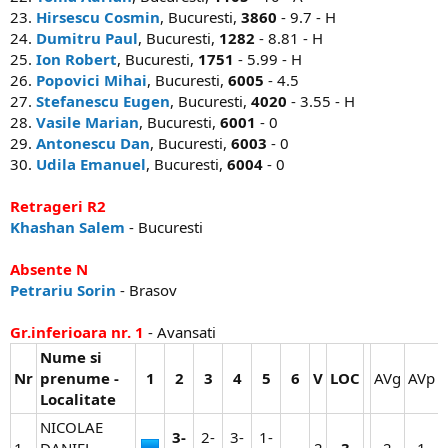
23.
Hirsescu Cosmin
, Bucuresti,
3860
- 9.7 - H
24.
Dumitru Paul
, Bucuresti,
1282
- 8.81 - H
25.
Ion Robert
, Bucuresti,
1751
- 5.99 - H
26.
Popovici Mihai
, Bucuresti,
6005
- 4.5
27.
Stefanescu Eugen
, Bucuresti,
4020
- 3.55 - H
28.
Vasile Marian
, Bucuresti,
6001
- 0
29.
Antonescu Dan
, Bucuresti,
6003
- 0
30.
Udila Emanuel
, Bucuresti,
6004
- 0
Retrageri R2
Khashan Salem
- Bucuresti
Absente N
Petrariu Sorin
- Brasov
Gr.inferioara nr. 1
- Avansati
Nume si
Nr
prenume -
1
2
3
4
5
6
V
LOC
AVg​
AVp​
Localitate
NICOLAE
3-
2-
3-
1-
1
DANIEL -
2​
3
2​
1​