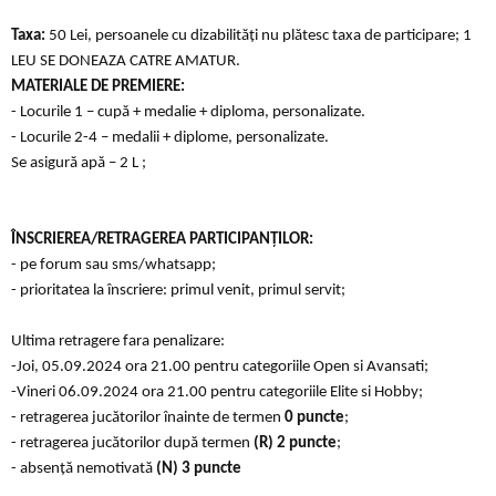
Taxa:
50 Lei, persoanele cu dizabilităţi nu plătesc taxa de participare; 1
LEU SE DONEAZA CATRE AMATUR.
MATERIALE DE PREMIERE:
- Locurile 1 – cupă + medalie + diploma, personalizate.
- Locurile 2-4 – medalii + diplome, personalizate.
Se asigură apă – 2 L ;
ÎNSCRIEREA/RETRAGEREA PARTICIPANŢILOR:
- pe forum sau sms/whatsapp;
- prioritatea la înscriere: primul venit, primul servit;
Ultima retragere fara penalizare:
-Joi, 05.09.2024 ora 21.00 pentru categoriile Open si Avansati;
-Vineri 06.09.2024 ora 21.00 pentru categoriile Elite si Hobby;
- retragerea jucătorilor înainte de termen
0 puncte
;
- retragerea jucătorilor după termen
(R)
2 puncte
;
- absență nemotivată
(N)
3 puncte