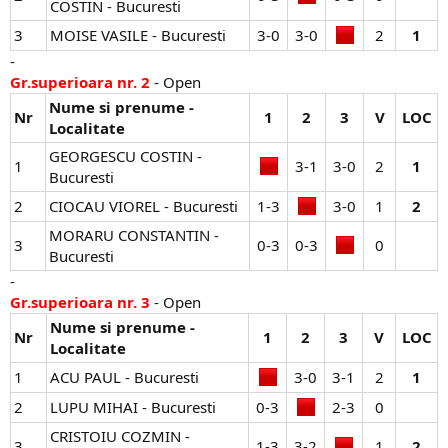
COSTIN - Bucuresti
3
MOISE VASILE - Bucuresti
3-0​
3-0​
2​
1
-
Gr.superioara nr. 2
- Open
Nume si prenume -
Nr
1
2
3
V
LOC
Localitate
GEORGESCU COSTIN -
1
3-1​
3-0​
2​
1
Bucuresti
2
CIOCAU VIOREL - Bucuresti
1-3​
3-0​
1​
2
MORARU CONSTANTIN -
3
0-3​
0-3​
0​
Bucuresti
-
Gr.superioara nr. 3
- Open
Nume si prenume -
Nr
1
2
3
V
LOC
Localitate
1
ACU PAUL - Bucuresti
3-0​
3-1​
2​
1
2
LUPU MIHAI - Bucuresti
0-3​
2-3​
0​
CRISTOIU COZMIN -
3
1-3​
3-2​
1​
2