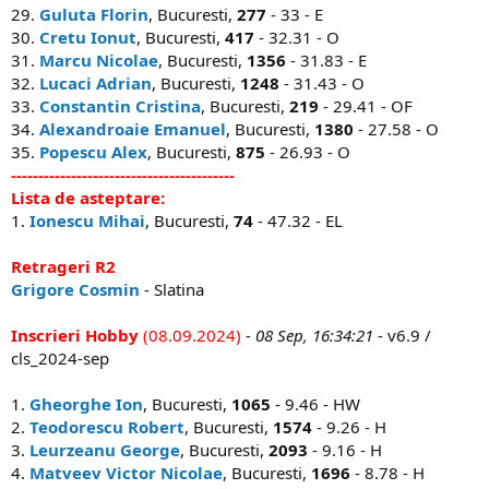
29.
Guluta Florin
, Bucuresti,
277
- 33 - E
30.
Cretu Ionut
, Bucuresti,
417
- 32.31 - O
31.
Marcu Nicolae
, Bucuresti,
1356
- 31.83 - E
32.
Lucaci Adrian
, Bucuresti,
1248
- 31.43 - O
33.
Constantin Cristina
, Bucuresti,
219
- 29.41 - OF
34.
Alexandroaie Emanuel
, Bucuresti,
1380
- 27.58 - O
35.
Popescu Alex
, Bucuresti,
875
- 26.93 - O
-----------------------------------------
Lista de asteptare:
1.
Ionescu Mihai
, Bucuresti,
74
- 47.32 - EL
Retrageri R2
Grigore Cosmin
- Slatina
Inscrieri Hobby
(08.09.2024)
- 08 Sep, 16:34:21
- v6.9 /
cls_2024-sep
1.
Gheorghe Ion
, Bucuresti,
1065
- 9.46 - HW
2.
Teodorescu Robert
, Bucuresti,
1574
- 9.26 - H
3.
Leurzeanu George
, Bucuresti,
2093
- 9.16 - H
4.
Matveev Victor Nicolae
, Bucuresti,
1696
- 8.78 - H