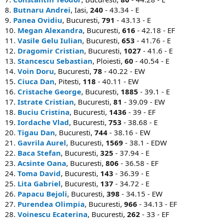
8.
Butnaru Andrei
, Iasi,
240
- 43.34 - E
9.
Panea Ovidiu
, Bucuresti,
791
- 43.13 - E
10.
Megan Alexandra
, Bucuresti,
616
- 42.18 - EF
11.
Vasile Gelu Iulian
, Bucuresti,
653
- 41.76 - E
12.
Dragomir Cristian
, Bucuresti,
1027
- 41.6 - E
13.
Stancescu Sebastian
, Ploiesti,
60
- 40.54 - E
14.
Voin Doru
, Bucuresti,
78
- 40.22 - EW
15.
Ciuca Dan
, Pitesti,
118
- 40.11 - EW
16.
Cristache George
, Bucuresti,
1885
- 39.1 - E
17.
Istrate Cristian
, Bucuresti,
81
- 39.09 - EW
18.
Buciu Cristina
, Bucuresti,
1436
- 39 - EF
19.
Iordache Vlad
, Bucuresti,
753
- 38.68 - E
20.
Tigau Dan
, Bucuresti,
744
- 38.16 - EW
21.
Gavrila Aurel
, Bucuresti,
1569
- 38.1 - EDW
22.
Baca Stefan
, Bucuresti,
325
- 37.94 - E
23.
Acsinte Oana
, Bucuresti,
806
- 36.58 - EF
24.
Toma David
, Bucuresti,
143
- 36.39 - E
25.
Lita Gabriel
, Bucuresti,
137
- 34.72 - E
26.
Papacu Bejoli
, Bucuresti,
398
- 34.15 - EW
27.
Purendea Olimpia
, Bucuresti,
966
- 34.13 - EF
28.
Voinescu Ecaterina
, Bucuresti,
262
- 33 - EF