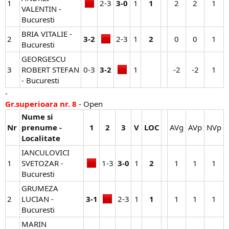
1
2-3​
3-0
1​
1
2​
2​
1​
VALENTIN -
Bucuresti
BRIA VITALIE -
2
3-2
2-3​
1​
2
0​
0​
1​
Bucuresti
GEORGESCU
3
ROBERT STEFAN
0-3​
3-2
1​
-2​
-2​
1​
- Bucuresti
-
Gr.superioara nr. 8
- Open
Nume si
Nr
prenume -
1
2
3
V
LOC
AVg​
AVp​
NVp​
Localitate
IANCULOVICI
1
SVETOZAR -
1-3​
3-0
1​
2
1​
1​
1​
Bucuresti
GRUMEZA
2
LUCIAN -
3-1
2-3​
1​
1
1​
1​
1​
Bucuresti
MARIN