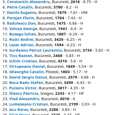
5.
Constantin Alexandru
, Bucuresti,
2616
- 8.75 - H
6.
Petre Catalin
, Bucuresti,
3780
- 8.2 - H
7.
Danila Eugeniu
, Bucuresti,
1679
- 7.61 - HW
8.
Porojan Florin
, Bucuresti,
1704
- 7.43 - H
9.
Radulescu Dan
, Bucuresti,
1475
- 6.86 - H
10.
Velcea George
, Bucuresti,
1941
- 6.4 - H
11.
Busega Iulian
, Bucuresti,
1887
- 6.29 - H
12.
Rusti Andrei
, Bucuresti,
3420
- 6.25 - H
13.
Lazar Adrian
, Bucuresti,
1594
- 6.23 - H
14.
Surdeanu Petrut Laurentiu
, Bucuresti,
3734
- 5.85 - H
15.
Ticu Razvan
, Bucuresti,
2408
- 5.83 - H
16.
Ichim Cristian
, Bucuresti,
4310
- 5.6 - H
17.
Virtopeanu Daniel
, Bucuresti,
1849
- 5.54 - H
18.
Gheorghe Catalin
, Ploiesti,
1803
- 5.17 - H
19.
David Sergiu Danut
, Bucuresti,
2579
- 4.88 - H
20.
Boca Radu Stefan
, Bucuresti,
3490
- 4.43 - H
21.
Puisoru Victor
, Bucuresti,
3817
- 4.35 - H
22.
Iliescu Patricia
, Snagov,
2243
- 4.17 - HF
23.
Vlad Alexandru
, Bucuresti,
6010
- 4
24.
Lumezeanu Cristian
, Bucuresti,
2199
- 3.93 - H
25.
Acu Rares
, Bucuresti,
2286
- 3.84 - H
26.
Filat Maria
, Bucuresti,
3326
- 3.43 - HF