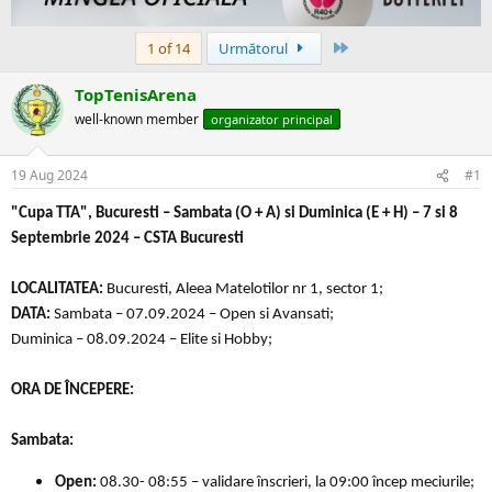
c
t
Ultima
1 of 14
Următorul
TopTenisArena
well-known member
organizator principal
19 Aug 2024
#1
"Cupa TTA", Bucuresti – Sambata (O + A) si Duminica (E + H) – 7 si 8
Septembrie 2024 – CSTA Bucuresti
LOCALITATEA:
Bucuresti, Aleea Matelotilor nr 1, sector 1;
DATA:
Sambata – 07.09.2024 – Open si Avansati;
Duminica – 08.09.2024 – Elite si Hobby;
ORA DE ÎNCEPERE:
Sambata:
Open:
08.30- 08:55 – validare înscrieri, la 09:00 încep meciurile;