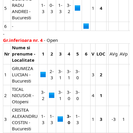
RADU
1-
0-
1-
3-
5
1​
4
ANDREI -
3​
3​
3​
2​
Bucuresti
6
-
-
Gr.inferioara nr. 4
- Open
Nume si
Nr
prenume -
1
2
3
4
5
6
V
LOC
AVg​
AVp​
N
Localitate
GRUMEZA
2-
3-
3-
3-
1
LUCIAN -
3​
2
3​
1​
1​
0​
Bucuresti
TICAL
3-
3-
3-
3-
2
NICUSOR -
4​
1
2​
1​
0​
0​
Otopeni
CRISTEA
ALEXANDRU
1-
1-
3-
1-
3
1​
3
-3​
1​
COSTIN -
3​
3​
0
3​
Bucuresti