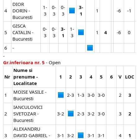
DIOR
1-
0-
0-
3-
4
DORIN -
1​
-6​
-1​
3​
3​
3​
1
Bucuresti
GISCA
0-
0-
3-
1-
5
CATALIN -
1​
4
-6​
0​
3​
3​
1
3​
Bucuresti
6
-
-
Gr.inferioara nr. 5
- Open
Nume si
Nr
prenume -
1
2
3
4
5
6
V
LOC
Localitate
MOISE VASILE -
1
2-3​
1-3​
3-0​
3-0​
2​
3
Bucuresti
IANCULOVICI
2
SVETOZAR -
3-2​
2-3​
3-2​
3-0​
3​
2
Bucuresti
ALEXANDRU
3
DAVID GABRIEL -
3-1​
3-2​
3-1​
3-1​
4​
1