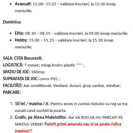
Avansati:
15.00- 15:25 – validare înscrieri, la 15:30 încep
meciurile;
Duminica:
Elite:
08.30 – 08.55 – validare inscrieri, la 09.00 incep meciurile;
Hobby:
15.00 – 15.25 – validare inscrieri, la 15.30 incep
meciurile;
SALA:
CSTA Bucuresti;
LOGISTICĂ:
7 mesec; mingi Andro plastic *** ;
SPAȚIU DE JOC:
360mp;
SUPRAFAȚA DE JOC:
covor PVC ;
FACILITĂȚI:
Aer conditionat, Vestiare, dusuri, grup sanitar, minibar;
PARCARE:
10 lei / masina / zi
. Pentru acces in curtea clubului va rog sa ma
sunati cand sunteti la poarta.
Gratis, pe Aleea Matelotilor
, dar VA ROG SA NU PARCATI PE
SPATIUL VERDE!
Puteti primi amenda sau vi se poate ridica
masina!!!