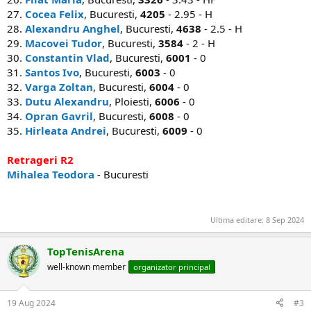
27.
Cocea Felix
, Bucuresti,
4205
- 2.95 - H
28.
Alexandru Anghel
, Bucuresti,
4638
- 2.5 - H
29.
Macovei Tudor
, Bucuresti,
3584
- 2 - H
30.
Constantin Vlad
, Bucuresti,
6001
- 0
31.
Santos Ivo
, Bucuresti,
6003
- 0
32.
Varga Zoltan
, Bucuresti,
6004
- 0
33.
Dutu Alexandru
, Ploiesti,
6006
- 0
34.
Opran Gavril
, Bucuresti,
6008
- 0
35.
Hirleata Andrei
, Bucuresti,
6009
- 0
Retrageri R2
Mihalea Teodora
- Bucuresti
Ultima editare:
8 Sep 2024
TopTenisArena
well-known member
organizator principal
19 Aug 2024
#3