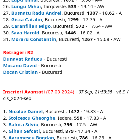
26.
Lungu Mihai
, Targoviste,
533
- 19.14 - AW
27.
Busnatu Radu Andrei
, Bucuresti,
1307
- 18.62 - A
28.
Gisca Catalin
, Bucuresti,
1299
- 17.75 - A
29.
Caranfilian Migo
, Bucuresti,
572
- 17.64 - AW
30.
Sava Harold
, Bucuresti,
1446
- 16.02 - A
31.
Moraru Constantin
, Bucuresti,
1267
- 15.68 - AW
Retrageri R2
Dunavat Raducu
- Bucuresti
Mocanu David
- Bucuresti
Docan Cristian
- Bucuresti
Inscrieri Avansati
(07.09.2024)
- 07 Sep, 21:53:35
- v6.9 /
cls_2024-sep
1.
Nicolae Daniel
, Bucuresti,
1472
- 19.83 - A
2.
Stoicescu Gheorghe
, Iedera,
550
- 17.83 - A
3.
Baluta Silviu
, Bucuresti,
796
- 17.5 - AW
4.
Gihan Sefcati
, Bucuresti,
879
- 17.34 - A
5.
Avramescu Bogdan
, Bucuresti,
786
- 16.23 - A