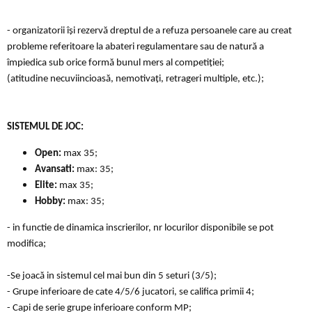
- organizatorii își rezervă dreptul de a refuza persoanele care au creat
probleme referitoare la abateri regulamentare sau de natură a
împiedica sub orice formă bunul mers al competiției;
(atitudine necuviincioasă, nemotivați, retrageri multiple, etc.);
SISTEMUL DE JOC:
Open:
max 35;
Avansati:
max: 35;
Elite:
max 35;
Hobby:
max: 35;
- in functie de dinamica inscrierilor, nr locurilor disponibile se pot
modifica;
-Se joacă in sistemul cel mai bun din 5 seturi (3/5);
- Grupe inferioare de cate 4/5/6 jucatori, se califica primii 4;
- Capi de serie grupe inferioare conform MP;