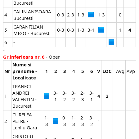
Bucuresti
CALIN ANISOARA -
4
0-3​
2-3​
1-3​
1-3​
0​
Bucuresti
CARANFILIAN
5
0-3​
0-3​
1-3​
3-1​
1​
4
MIGO - Bucuresti
6
-
-
Gr.inferioara nr. 6
- Open
Nume si
Nr
prenume -
1
2
3
4
5
6
V
LOC
AVg​
AVp​
Localitate
TRANECI
ANDREI
3-
3-
3-
2-
3-
1
4​
2
VALENTIN -
1​
2​
2​
3​
1​
Bucuresti
CURELEA
1-
0-
1-
2-
3-
2
PETRE -
1​
3​
3​
3​
3​
2​
Lehliu Gara
CRISTOIU