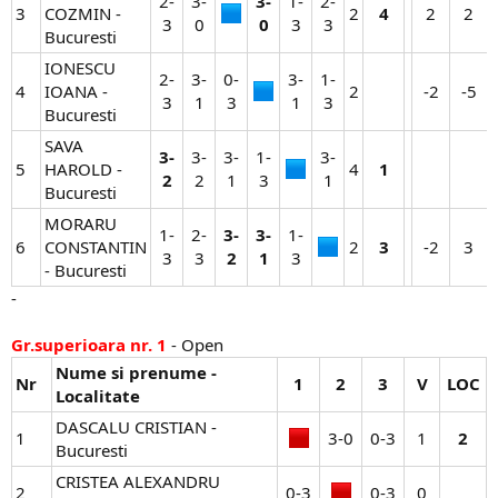
2-
3-
3-
1-
2-
3
COZMIN -
2​
4
2​
2​
3​
0​
0
3​
3​
Bucuresti
IONESCU
2-
3-
0-
3-
1-
4
IOANA -
2​
-2​
-5​
3​
1​
3​
1​
3​
Bucuresti
SAVA
3-
3-
3-
1-
3-
5
HAROLD -
4​
1
2
2​
1​
3​
1​
Bucuresti
MORARU
1-
2-
3-
3-
1-
6
CONSTANTIN
2​
3
-2​
3​
3​
3​
2
1
3​
- Bucuresti
-
Gr.superioara nr. 1
- Open
Nume si prenume -
Nr
1
2
3
V
LOC
Localitate
DASCALU CRISTIAN -
1
3-0​
0-3​
1​
2
Bucuresti
CRISTEA ALEXANDRU
2
0-3​
0-3​
0​