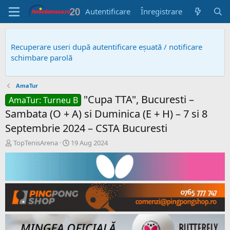
Autentificare
Înregistrare
Recuperare useri după autentificare eșuată / notificare
schimbare parolă
AmaTur
"Cupa TTA", Bucuresti –
AmaTur: Turneu B
Sambata (O + A) si Duminica (E + H) – 7 si 8
Septembrie 2024 – CSTA Bucuresti
A
D
TopTenisArena
19 Aug 2024
u
a
t
t
o
ă
r
c
s
r
u
e
b
a
i
r
e
e