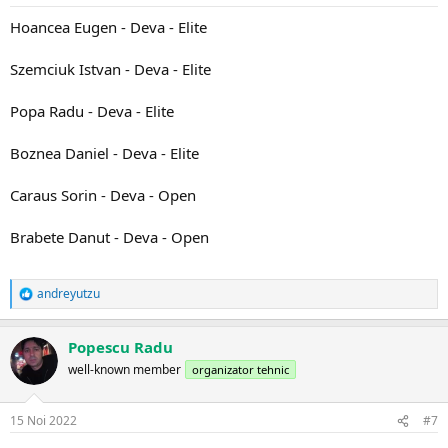
Hoancea Eugen - Deva - Elite
Szemciuk Istvan - Deva - Elite
Popa Radu - Deva - Elite
Boznea Daniel - Deva - Elite
Caraus Sorin - Deva - Open
Brabete Danut - Deva - Open
andreyutzu
R
e
a
Popescu Radu
c
ț
well-known member
organizator tehnic
i
i
:
15 Noi 2022
#7