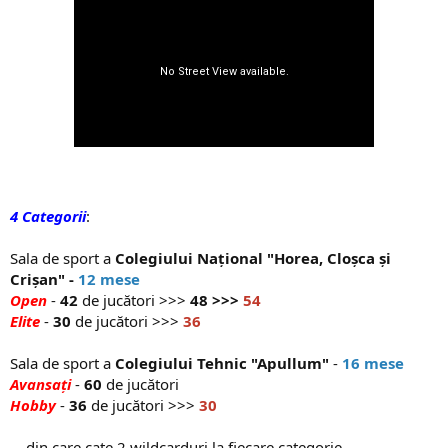
4 Categorii
:
Sala de sport a
Colegiului Național "Horea, Cloșca și
Crișan"
-
12 mese
Open
-
42
de jucători >>>
48 >>>
54
Elite
-
30
de jucători >>>
36
Sala de sport a
Colegiului Tehnic "Apullum"
​ -
​16 mese
Avansați
-
60
de jucători
Hobby
-
36
de jucători >>>
30
... din care cate 2 wildcarduri la fiecare categorie ...