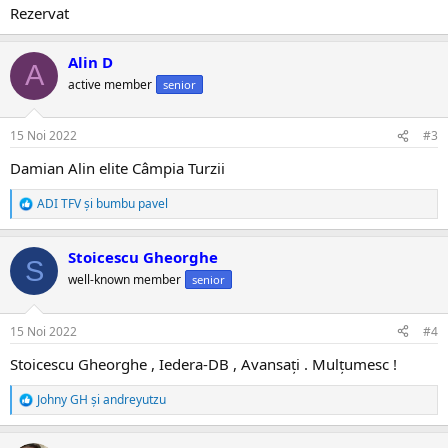
Rezervat
Alin D
A
active member
senior
15 Noi 2022
#3
Damian Alin elite Câmpia Turzii
ADI TFV
și
bumbu pavel
R
e
a
Stoicescu Gheorghe
c
S
ț
well-known member
senior
i
i
:
15 Noi 2022
#4
Stoicescu Gheorghe , Iedera-DB , Avansați . Mulțumesc !
Johny GH
și
andreyutzu
R
e
a