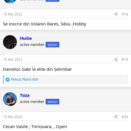
15 Noi 2022
#18
Se inscrie din Volanin Rares, Sibiu ,Hobby
HuGe
active member
senior
15 Noi 2022
#19
Danieluc Gabi la elite din Șelimbar
Petrus Florin Alin
R
e
a
Toza
c
ț
active member
senior
i
i
:
15 Noi 2022
#20
Cecan Vasile , Timișoara, , Open