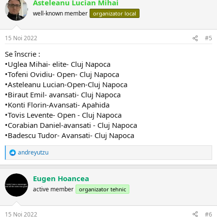
Asteleanu Lucian Mihai
c
ț
well-known member
organizator local
i
i
:
15 Noi 2022
#5
Se înscrie :
•Uglea Mihai- elite- Cluj Napoca
•Tofeni Ovidiu- Open- Cluj Napoca
•Asteleanu Lucian-Open-Cluj Napoca
•Biraut Emil- avansati- Cluj Napoca
•Konti Florin-Avansati- Apahida
•Tovis Levente- Open - Cluj Napoca
•Corabian Daniel-avansati - Cluj Napoca
•Badescu Tudor- Avansati- Cluj Napoca​
andreyutzu
R
e
a
Eugen Hoancea
c
ț
active member
organizator tehnic
i
i
:
15 Noi 2022
#6