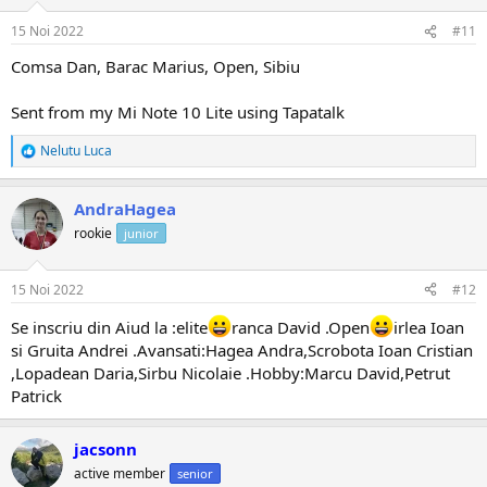
15 Noi 2022
#11
Comsa Dan, Barac Marius, Open, Sibiu
Sent from my Mi Note 10 Lite using Tapatalk
Nelutu Luca
R
e
a
AndraHagea
c
ț
rookie
junior
i
i
:
15 Noi 2022
#12
Se inscriu din Aiud la :elite
ranca David .Open
irlea Ioan
si Gruita Andrei .Avansati:Hagea Andra,Scrobota Ioan Cristian
,Lopadean Daria,Sirbu Nicolaie .Hobby:Marcu David,Petrut
Patrick
jacsonn
active member
senior