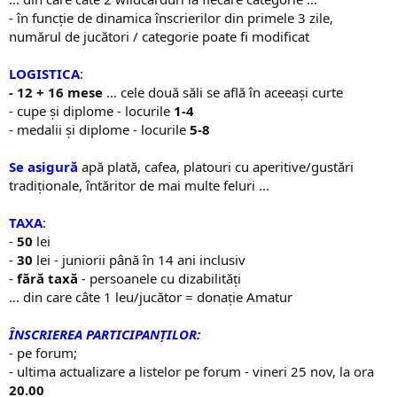
- în funcție de dinamica înscrierilor din primele 3 zile,
numărul de jucători / categorie poate fi modificat
LOGISTICA
:
- 12 + 16 mese
... cele două săli se află în aceeași curte
- cupe și diplome - locurile
1-4
- medalii și diplome - locurile
5-8
Se asigură
apă plată, cafea, platouri cu aperitive/gustări
tradiționale, întăritor de mai multe feluri ...
TAXA
:
-
50
lei
-
30
lei - juniorii până în 14 ani inclusiv
-
fără taxă
- persoanele cu dizabilități
... din care câte 1 leu/jucător = donație Amatur
ÎNSCRIEREA PARTICIPANȚILOR:
- pe forum;
- ultima actualizare a listelor pe forum - vineri 25 nov, la ora
20.00