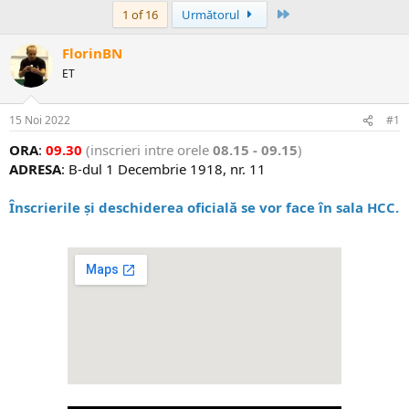
Ultima
1 of 16
Următorul
FlorinBN
ET
15 Noi 2022
#1
ORA
:
09.30
(inscrieri intre orele
08.15 - 09.15
)
ADRESA
: B-dul 1 Decembrie 1918, nr. 11
Înscrierile și deschiderea oficială se vor face în sala HCC.