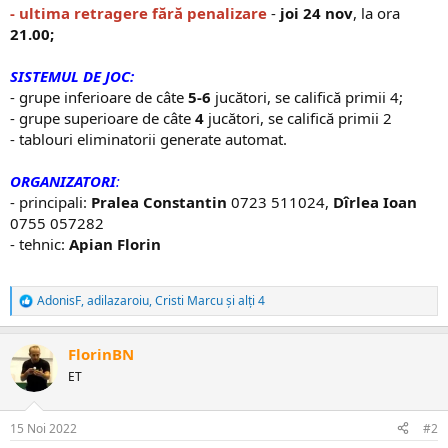
- ultima retragere fără penalizare
-
joi 24 nov
, la ora
21.00;
SISTEMUL DE JOC:
- grupe inferioare de câte
5-6
jucători, se califică primii 4;
- grupe superioare de câte
4
jucători, se califică primii 2
- tablouri eliminatorii generate automat.
ORGANIZATORI
:
- principali:
Pralea Constantin
0723 511024,
Dîrlea Ioan
0755 057282
- tehnic:
Apian Florin
AdonisF
,
adilazaroiu
,
Cristi Marcu
și alți 4
R
e
a
FlorinBN
c
ț
ET
i
i
:
15 Noi 2022
#2