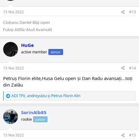
15 Noi 2022
#13
Ciobanu Daniel-Blaj open
Fulop Attila-Aiud Avansati
HuGe
active member
senior
15 Noi 2022
#14
Petruș Florin elite,Husa Gelu open și Dan Radu avansați...toți
din Zalău
ADI TFV
,
andreyutzu
și
Petrus Florin Alin
R
e
a
SorinAlb85
c
ț
rookie
junior
i
i
:
15 Noi 2022
#15