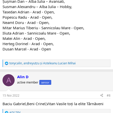
Șușman Dan – Alba Iulia – Avansati,
Susman Alexandru – Alba Iulia – Hobby,
Tasedan Adrian - Arad - Open,
Popescu Radu - Arad - Open,
Neamt Doru - Arad - Open,
Mitar Marius Tiberiu - Sannicolau Mare - Open,
Iliuta Adrian - Sannicoalu Mare - Open,
Matei Alin - Arad - Open,
Herteg Dorinel - Arad - Open,
Dusan Marcel - Arad - Open
tonycalin
,
andreyutzu
și
Asteleanu Lucian Mihai
R
e
a
Alin D
c
A
ț
active member
senior
i
i
:
15 Noi 2022
#8
Baciu Gabriel,Beni Crinel,Vitan Vasile toți la elite Târnăveni
ADI TFV