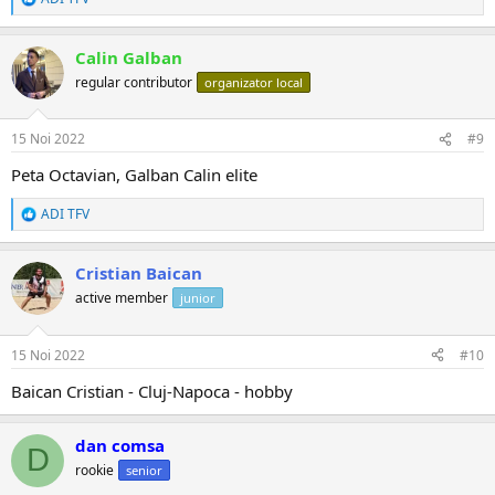
R
e
a
Calin Galban
c
ț
regular contributor
organizator local
i
i
:
15 Noi 2022
#9
Peta Octavian, Galban Calin elite
ADI TFV
R
e
a
Cristian Baican
c
ț
active member
junior
i
i
:
15 Noi 2022
#10
Baican Cristian - Cluj-Napoca - hobby
dan comsa
D
rookie
senior