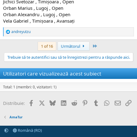
Jichici Svetozar , Timișoara , Open
Orban Marius , Lugoj , Open
Orban Alexandru , Lugoj , Open
Vela Gabriel , Timișoara , Avansați
andreyutzu
R
e
a
Ultima
1 of 16
Următorul
c
ț
Trebuie să te autentifici sau să te înregistrezi pentru a răspunde aici.
i
i
:
Utilizatori care vizualizează acest subiect
Total: 1 (membri: 0, vizitatori: 1)
Facebook
X
Bluesky
LinkedIn
Reddit
Pinterest
Tumblr
WhatsApp
Email
Li
Distribuie:
AmaTur
Română (RO)