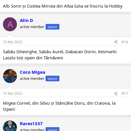
Alb Sorin și Costea Mircea din Alba Iulia se înscriu la Hobby
Alin D
A
active member
senior
15 Noi 2022
#16
Sabău Gheorghe, Sabău Aurel, Dabacan Dorin, Kesmarki
Laszlo toți open din Târnăveni
Coco Migea
active member
senior
15 Noi 2022
#17
Migea Cornel, din Sibiu și Stăncălie Doru, din Craiova, la
Open!
Rares1337
active member
senior