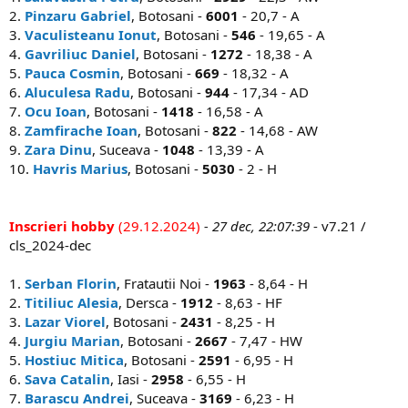
2.
Pinzaru Gabriel
, Botosani -
6001
- 20,7 - A
3.
Vaculisteanu Ionut
, Botosani -
546
- 19,65 - A
4.
Gavriliuc Daniel
, Botosani -
1272
- 18,38 - A
5.
Pauca Cosmin
, Botosani -
669
- 18,32 - A
6.
Aluculesa Radu
, Botosani -
944
- 17,34 - AD
7.
Ocu Ioan
, Botosani -
1418
- 16,58 - A
8.
Zamfirache Ioan
, Botosani -
822
- 14,68 - AW
9.
Zara Dinu
, Suceava -
1048
- 13,39 - A
10.
Havris Marius
, Botosani -
5030
- 2 - H
Inscrieri hobby
(29.12.2024)
- 27 dec, 22:07:39
- v7.21 /
cls_2024-dec
1.
Serban Florin
, Fratautii Noi -
1963
- 8,64 - H
2.
Titiliuc Alesia
, Dersca -
1912
- 8,63 - HF
3.
Lazar Viorel
, Botosani -
2431
- 8,25 - H
4.
Jurgiu Marian
, Botosani -
2667
- 7,47 - HW
5.
Hostiuc Mitica
, Botosani -
2591
- 6,95 - H
6.
Sava Catalin
, Iasi -
2958
- 6,55 - H
7.
Barascu Andrei
, Suceava -
3169
- 6,23 - H