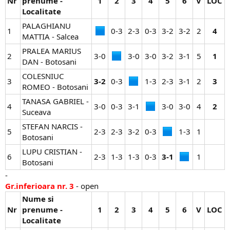
Nr
prenume -
1
2
3
4
5
6
V
LOC
Localitate
PALAGHIANU
1
0-3​
2-3​
0-3​
3-2​
3-2​
2​
4
MATTIA - Salcea
PRALEA MARIUS
2
3-0​
3-0​
3-0​
3-2​
3-1​
5​
1
DAN - Botosani
COLESNIUC
3
3-2
0-3​
1-3​
2-3​
3-1​
2​
3
ROMEO - Botosani
TANASA GABRIEL -
4
3-0​
0-3​
3-1​
3-0​
3-0​
4​
2
Suceava
STEFAN NARCIS -
5
2-3​
2-3​
3-2​
0-3​
1-3​
1​
Botosani
LUPU CRISTIAN -
6
2-3​
1-3​
1-3​
0-3​
3-1
1​
Botosani
-
Gr.inferioara nr. 3
- open
Nume si
Nr
prenume -
1
2
3
4
5
6
V
LOC
Localitate