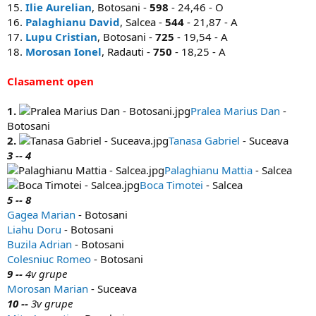
15.
Ilie Aurelian
, Botosani -
598
- 24,46 - O
16.
Palaghianu David
, Salcea -
544
- 21,87 - A
17.
Lupu Cristian
, Botosani -
725
- 19,54 - A
18.
Morosan Ionel
, Radauti -
750
- 18,25 - A
Clasament open
1.
Pralea Marius Dan
-
Botosani
2.
Tanasa Gabriel
- Suceava
3 -- 4
Palaghianu Mattia
- Salcea
Boca Timotei
- Salcea
5 -- 8
Gagea Marian
- Botosani
Liahu Doru
- Botosani
Buzila Adrian
- Botosani
Colesniuc Romeo
- Botosani
9 --
4v grupe
Morosan Marian
- Suceava
10 --
3v grupe