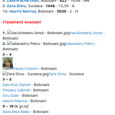
8.
Zamfirache Ioan
, Botosani -
822
- 14,68 - AW
9.
Zara Dinu
, Suceava -
1048
- 13,39 - A
10.
Havris Marius
, Botosani -
5030
- 2 - H
Clasament avansati
1.
Vaculisteanu Ionut
-
Botosani
2.
Salavastru Petru
-
Botosani
3 -- 4
Pauca Cosmin
- Botosani
Zara Dinu
- Suceava
5 -- 8
Gavriliuc Daniel
- Botosani
Pinzaru Gabriel
- Botosani
Ocu Ioan
- Botosani
Havris Marius
- Botosani
9 -- 10
0v gr.inf.
Aluculesa Radu
- Botosani