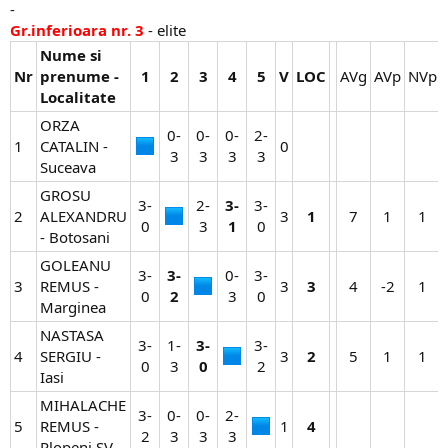
-
Gr.inferioara nr. 3
- elite
Nume si
Nr
prenume -
1
2
3
4
5
V
LOC
AVg​
AVp​
NVp​
Localitate
ORZA
0-
0-
0-
2-
1
CATALIN -
0​
3​
3​
3​
3​
Suceava
GROSU
3-
2-
3-
3-
2
ALEXANDRU
3​
1
7​
1​
1​
0​
3​
1
0​
- Botosani
GOLEANU
3-
3-
0-
3-
3
REMUS -
3​
3
4​
-2​
1​
0​
2
3​
0​
Marginea
NASTASA
3-
1-
3-
3-
4
SERGIU -
3​
2
5​
1​
1​
0​
3​
0
2​
Iasi
MIHALACHE
3-
0-
0-
2-
5
REMUS -
1​
4
2​
3​
3​
3​
Plopeni SV