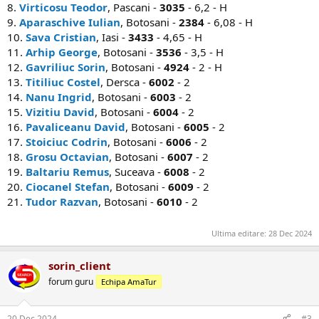
8.
Virticosu Teodor
, Pascani -
3035
- 6,2 - H
9.
Aparaschive Iulian
, Botosani -
2384
- 6,08 - H
10.
Sava Cristian
, Iasi -
3433
- 4,65 - H
11.
Arhip George
, Botosani -
3536
- 3,5 - H
12.
Gavriliuc Sorin
, Botosani -
4924
- 2 - H
13.
Titiliuc Costel
, Dersca -
6002
- 2
14.
Nanu Ingrid
, Botosani -
6003
- 2
15.
Vizitiu David
, Botosani -
6004
- 2
16.
Pavaliceanu David
, Botosani -
6005
- 2
17.
Stoiciuc Codrin
, Botosani -
6006
- 2
18.
Grosu Octavian
, Botosani -
6007
- 2
19.
Baltariu Remus
, Suceava -
6008
- 2
20.
Ciocanel Stefan
, Botosani -
6009
- 2
21.
Tudor Razvan
, Botosani -
6010
- 2
Ultima editare:
28 Dec 2024
sorin_client
forum guru
Echipa AmaTur
20 Dec 2024
#3