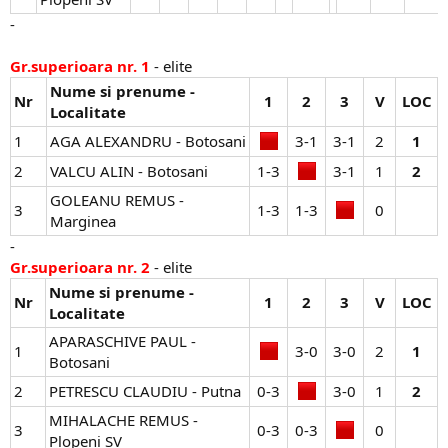
-
Gr.superioara nr. 1
- elite
Nume si prenume -
Nr
1
2
3
V
LOC
Localitate
1
AGA ALEXANDRU - Botosani
3-1​
3-1​
2​
1
2
VALCU ALIN - Botosani
1-3​
3-1​
1​
2
GOLEANU REMUS -
3
1-3​
1-3​
0​
Marginea
-
Gr.superioara nr. 2
- elite
Nume si prenume -
Nr
1
2
3
V
LOC
Localitate
APARASCHIVE PAUL -
1
3-0​
3-0​
2​
1
Botosani
2
PETRESCU CLAUDIU - Putna
0-3​
3-0​
1​
2
MIHALACHE REMUS -
3
0-3​
0-3​
0​
Plopeni SV