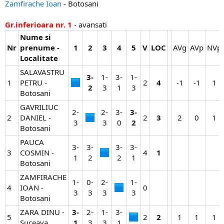
Zamfirache Ioan
- Botosani
Gr.inferioara nr. 1
- avansati
Nume si
Nr
prenume -
1
2
3
4
5
V
LOC
AVg​
AVp​
NVp​
Localitate
SALAVASTRU
3-
1-
3-
1-
1
PETRU -
2​
4
-1​
-1​
1​
2
3​
1​
3​
Botosani
GAVRILIUC
2-
2-
3-
3-
2
DANIEL -
2​
3
2​
0​
1​
3​
3​
0​
2
Botosani
PAUCA
3-
3-
3-
3-
3
COSMIN -
4​
1
1​
2​
2​
1​
Botosani
ZAMFIRACHE
1-
0-
2-
1-
4
IOAN -
0​
3​
3​
3​
3​
Botosani
ZARA DINU -
3-
2-
1-
3-
5
2​
2
1​
1​
1​
Suceava
1
3​
3​
1​