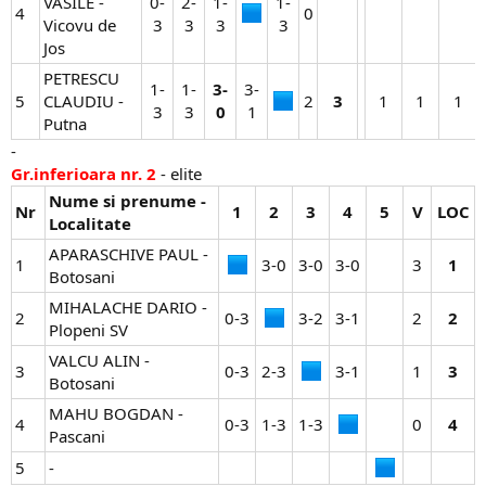
VASILE -
0-
2-
1-
1-
4
0​
Vicovu de
3​
3​
3​
3​
Jos
PETRESCU
1-
1-
3-
3-
5
CLAUDIU -
2​
3
1​
1​
1​
3​
3​
0
1​
Putna
-
Gr.inferioara nr. 2
- elite
Nume si prenume -
Nr
1
2
3
4
5
V
LOC
Localitate
APARASCHIVE PAUL -
1
3-0​
3-0​
3-0​
3​
1
Botosani
MIHALACHE DARIO -
2
0-3​
3-2​
3-1​
2​
2
Plopeni SV
VALCU ALIN -
3
0-3​
2-3​
3-1​
1​
3
Botosani
MAHU BOGDAN -
4
0-3​
1-3​
1-3​
0​
4
Pascani
5
-