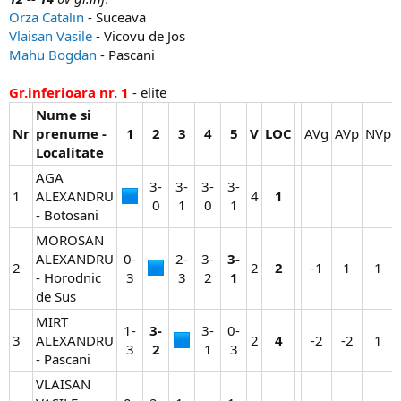
Orza Catalin
- Suceava
Vlaisan Vasile
- Vicovu de Jos
Mahu Bogdan
- Pascani
Gr.inferioara nr. 1
- elite
Nume si
Nr
prenume -
1
2
3
4
5
V
LOC
AVg​
AVp​
NVp​
Localitate
AGA
3-
3-
3-
3-
1
ALEXANDRU
4​
1
0​
1​
0​
1​
- Botosani
MOROSAN
ALEXANDRU
0-
2-
3-
3-
2
2​
2
-1​
1​
1​
- Horodnic
3​
3​
2​
1
de Sus
MIRT
1-
3-
3-
0-
3
ALEXANDRU
2​
4
-2​
-2​
1​
3​
2
1​
3​
- Pascani
VLAISAN