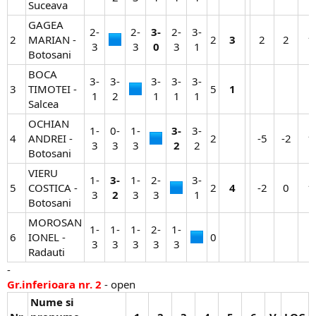
Suceava
GAGEA
2-
2-
3-
2-
3-
2
MARIAN -
2​
3
2​
2​
1​
3​
3​
0
3​
1​
Botosani
BOCA
3-
3-
3-
3-
3-
3
TIMOTEI -
5​
1
1​
2​
1​
1​
1​
Salcea
OCHIAN
1-
0-
1-
3-
3-
4
ANDREI -
2​
-5​
-2​
1​
3​
3​
3​
2
2​
Botosani
VIERU
1-
3-
1-
2-
3-
5
COSTICA -
2​
4
-2​
0​
1​
3​
2
3​
3​
1​
Botosani
MOROSAN
1-
1-
1-
2-
1-
6
IONEL -
0​
3​
3​
3​
3​
3​
Radauti
-
Gr.inferioara nr. 2
- open
Nume si