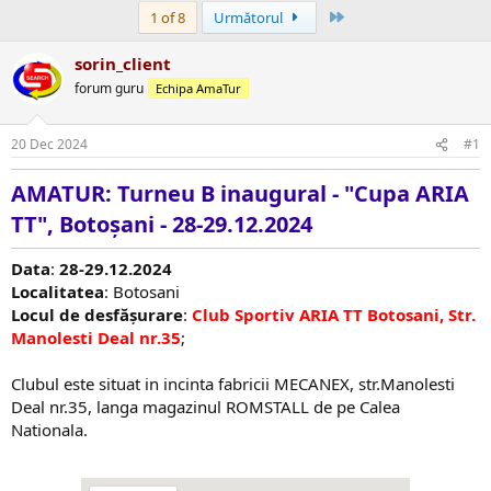
Ultima
1 of 8
Următorul
sorin_client
forum guru
Echipa AmaTur
20 Dec 2024
#1
AMATUR: Turneu B inaugural - "Cupa ARIA
TT", Botoșani - 28-29.12.2024
Data
:
28-29.12.2024
Localitatea
: Botosani
Locul de desfășurare
:
Club Sportiv ARIA TT Botosani, Str.
Manolesti Deal nr.35
;
Clubul este situat in incinta fabricii MECANEX, str.Manolesti
Deal nr.35, langa magazinul ROMSTALL de pe Calea
Nationala.