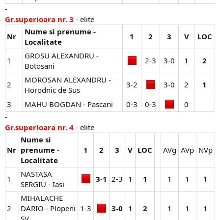
-
Gr.superioara nr. 3
- elite
Nume si prenume -
Nr
1
2
3
V
LOC
Localitate
GROSU ALEXANDRU -
1
2-3​
3-0​
1​
2
Botosani
MOROSAN ALEXANDRU -
2
3-2​
3-0​
2​
1
Horodnic de Sus
3
MAHU BOGDAN - Pascani
0-3​
0-3​
0​
-
Gr.superioara nr. 4
- elite
Nume si
Nr
prenume -
1
2
3
V
LOC
AVg​
AVp​
NVp​
Localitate
NASTASA
1
3-1
2-3​
1​
1
1​
1​
1​
SERGIU - Iasi
MIHALACHE
2
DARIO - Plopeni
1-3​
3-0
1​
2
1​
1​
1​
SV