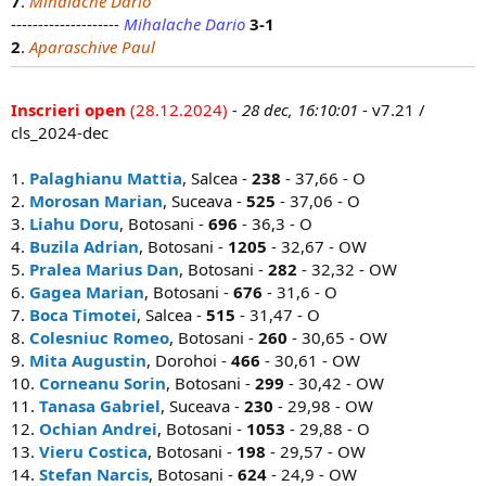
7
.
Mihalache Dario
--------------------
Mihalache Dario
3-1
2
.
Aparaschive Paul
Inscrieri open
(28.12.2024)
- 28 dec, 16:10:01
- v7.21 /
cls_2024-dec
1.
Palaghianu Mattia
, Salcea -
238
- 37,66 - O
2.
Morosan Marian
, Suceava -
525
- 37,06 - O
3.
Liahu Doru
, Botosani -
696
- 36,3 - O
4.
Buzila Adrian
, Botosani -
1205
- 32,67 - OW
5.
Pralea Marius Dan
, Botosani -
282
- 32,32 - OW
6.
Gagea Marian
, Botosani -
676
- 31,6 - O
7.
Boca Timotei
, Salcea -
515
- 31,47 - O
8.
Colesniuc Romeo
, Botosani -
260
- 30,65 - OW
9.
Mita Augustin
, Dorohoi -
466
- 30,61 - OW
10.
Corneanu Sorin
, Botosani -
299
- 30,42 - OW
11.
Tanasa Gabriel
, Suceava -
230
- 29,98 - OW
12.
Ochian Andrei
, Botosani -
1053
- 29,88 - O
13.
Vieru Costica
, Botosani -
198
- 29,57 - OW
14.
Stefan Narcis
, Botosani -
624
- 24,9 - OW