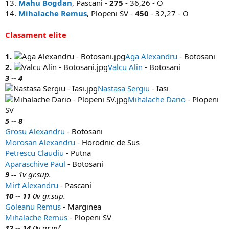
13.
Mahu Bogdan
, Pascani -
275
- 36,26 - O
14.
Mihalache Remus
, Plopeni SV -
450
- 32,27 - O
Clasament elite
1.
Aga Alexandru
- Botosani
2.
Valcu Alin
- Botosani
3 -- 4
Nastasa Sergiu
- Iasi
Mihalache Dario
- Plopeni
SV
5 -- 8
Grosu Alexandru
- Botosani
Morosan Alexandru
- Horodnic de Sus
Petrescu Claudiu
- Putna
Aparaschive Paul
- Botosani
9 --
1v gr.sup.
Mirt Alexandru
- Pascani
10 -- 11
0v gr.sup.
Goleanu Remus
- Marginea
Mihalache Remus
- Plopeni SV
12 -- 14
0v gr.inf.