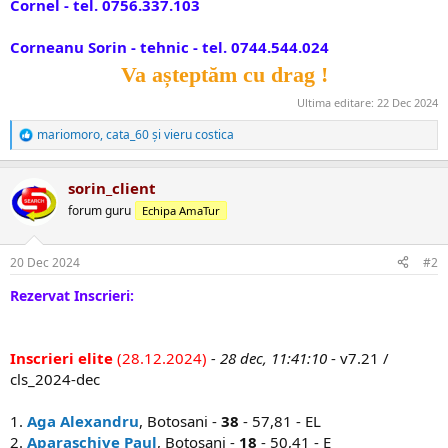
Cornel - tel. 0756.337.103
Corneanu Sorin - tehnic - tel. 0744.544.024
Va așteptăm cu drag !
Ultima editare:
22 Dec 2024
mariomoro
,
cata_60
și
vieru costica
R
e
a
sorin_client
c
ț
forum guru
Echipa AmaTur
i
i
:
20 Dec 2024
#2
Rezervat Inscrieri:
Inscrieri elite
(28.12.2024)
- 28 dec, 11:41:10
- v7.21 /
cls_2024-dec
1.
Aga Alexandru
, Botosani -
38
- 57,81 - EL
2.
Aparaschive Paul
, Botosani -
18
- 50,41 - E