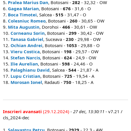
5.
Pralea Marius Dan
, Botosani -
282
- 32,32 - OW
6.
Gagea Marian
, Botosani -
676
- 31,6 - O
7.
Boca Timotei
, Salcea -
515
- 31,47 - O
8.
Colesniuc Romeo
, Botosani -
260
- 30,65 - OW
9.
Mita Augustin
, Dorohoi -
466
- 30,61 - OW
10.
Corneanu Sorin
, Botosani -
299
- 30,42 - OW
11.
Tanasa Gabriel
, Suceava -
230
- 29,98 - OW
12.
Ochian Andrei
, Botosani -
1053
- 29,88 - O
13.
Vieru Costica
, Botosani -
198
- 29,57 - OW
14.
Stefan Narcis
, Botosani -
624
- 24,9 - OW
15.
Ilie Aurelian
, Botosani -
598
- 24,46 - O
16.
Palaghianu David
, Salcea -
544
- 21,87 - A
17.
Lupu Cristian
, Botosani -
725
- 19,54 - A
18.
Morosan Ionel
, Radauti -
750
- 18,25 - A
Inscrieri avansati
(29.12.2024)
- 27 dec, 13:30:11
- v7.21 /
cls_2024-dec
1.
Salavastru Petru
, Botosani -
2929
- 22,3 - AW