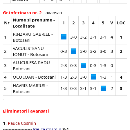
-
Gr.inferioara nr. 2
- avansati
Nume si prenume -
Nr
1
2
3
4
5
V
LOC
Localitate
PINZARU GABRIEL -
1
3-0​
3-2​
3-1​
3-1​
4​
1
Botosani
VACULISTEANU
2
0-3​
3-0​
3-2​
3-0​
3​
2
IONUT - Botosani
ALUCULESA RADU -
3
2-3​
0-3​
0-3​
1-3​
0​
Botosani
4
OCU IOAN - Botosani
1-3​
2-3​
3-0​
1-3​
1​
4
HAVRIS MARIUS -
5
1-3​
0-3​
3-1​
3-1​
2​
3
Botosani
-
Eliminatorii avansati
1
.
Pauca Cosmin
--------------------
Pauca Cosmin
3-1