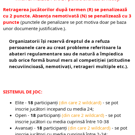
Retragerea jucătorilor după termen (R) se penalizează
cu 2 puncte. Absența nemotivată (N) se penalizează cu 3
puncte
(punctele de penalizare se pot motiva doar pe baza
unor documente justificative.).
Organizatorii își rezervă dreptul de a refuza
persoanele care au creat probleme referitoare la
abateri regulamentare sau de natură a împiedica
sub orice formă bunul mers al competiției (atitudine
necuviincioasă, nemotivați, retrageri multiple etc.).
SISTEMUL DE JOC:
Elite -
18
participanți
(din care 2 wildcard)
- se pot
inscrie jucători incepand cu media 24;
Open -
18
participanți
(din care 2 wildcard)
- se pot
inscrie jucători cu media cuprinsă între 10-38
Avansați ​-
18
participanți
(din care 2 wildcard)
- se pot
inscrie jucători cu media cuprinsă între 2-24;