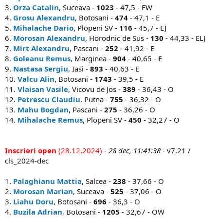
3.
Orza Catalin
, Suceava -
1023
- 47,5 - EW
4.
Grosu Alexandru
, Botosani -
474
- 47,1 - E
5.
Mihalache Dario
, Plopeni SV -
116
- 45,7 - EJ
6.
Morosan Alexandru
, Horodnic de Sus -
130
- 44,33 - ELJ
7.
Mirt Alexandru
, Pascani -
252
- 41,92 - E
8.
Goleanu Remus
, Marginea -
904
- 40,65 - E
9.
Nastasa Sergiu
, Iasi -
893
- 40,63 - E
10.
Valcu Alin
, Botosani -
1743
- 39,5 - E
11.
Vlaisan Vasile
, Vicovu de Jos -
389
- 36,43 - O
12.
Petrescu Claudiu
, Putna -
755
- 36,32 - O
13.
Mahu Bogdan
, Pascani -
275
- 36,26 - O
14.
Mihalache Remus
, Plopeni SV -
450
- 32,27 - O
Inscrieri open
(28.12.2024)
- 28 dec, 11:41:38
- v7.21 /
cls_2024-dec
1.
Palaghianu Mattia
, Salcea -
238
- 37,66 - O
2.
Morosan Marian
, Suceava -
525
- 37,06 - O
3.
Liahu Doru
, Botosani -
696
- 36,3 - O
4.
Buzila Adrian
, Botosani -
1205
- 32,67 - OW