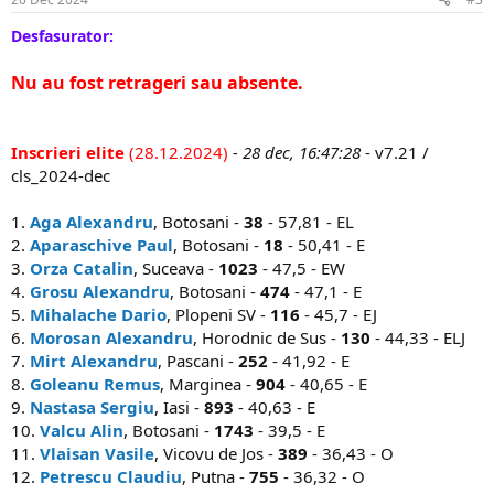
Desfasurator:
Nu au fost retrageri sau absente.
Inscrieri elite
(28.12.2024)
- 28 dec, 16:47:28
- v7.21 /
cls_2024-dec
1.
Aga Alexandru
, Botosani -
38
- 57,81 - EL
2.
Aparaschive Paul
, Botosani -
18
- 50,41 - E
3.
Orza Catalin
, Suceava -
1023
- 47,5 - EW
4.
Grosu Alexandru
, Botosani -
474
- 47,1 - E
5.
Mihalache Dario
, Plopeni SV -
116
- 45,7 - EJ
6.
Morosan Alexandru
, Horodnic de Sus -
130
- 44,33 - ELJ
7.
Mirt Alexandru
, Pascani -
252
- 41,92 - E
8.
Goleanu Remus
, Marginea -
904
- 40,65 - E
9.
Nastasa Sergiu
, Iasi -
893
- 40,63 - E
10.
Valcu Alin
, Botosani -
1743
- 39,5 - E
11.
Vlaisan Vasile
, Vicovu de Jos -
389
- 36,43 - O
12.
Petrescu Claudiu
, Putna -
755
- 36,32 - O