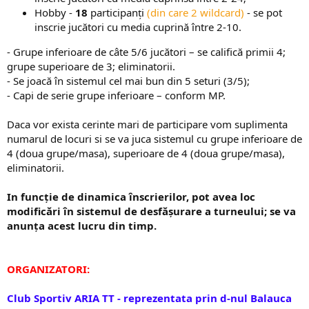
Hobby -
18
participanți
(din care 2 wildcard)
- se pot
inscrie jucători cu media cuprină între 2-10.​
- Grupe inferioare de câte 5/6 jucători – se califică primii 4;
grupe superioare de 3; eliminatorii.
- Se joacă în sistemul cel mai bun din 5 seturi (3/5);
- Capi de serie grupe inferioare – conform MP.
Daca vor exista cerinte mari de participare vom suplimenta
numarul de locuri si se va juca sistemul cu grupe inferioare de
4 (doua grupe/masa), superioare de 4 (doua grupe/masa),
eliminatorii.
In funcție de dinamica înscrierilor, pot avea loc
modificări în sistemul de desfășurare a turneului; se va
anunța acest lucru din timp.
ORGANIZATORI:
Club Sportiv ARIA TT - reprezentata prin d-nul Balauca