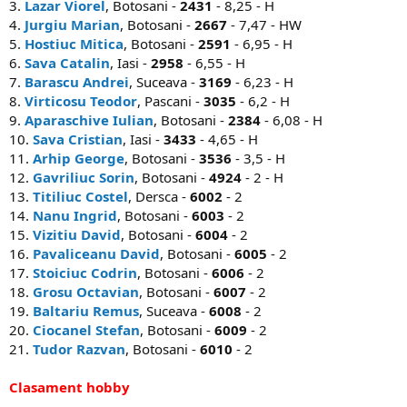
3.
Lazar Viorel
, Botosani -
2431
- 8,25 - H
4.
Jurgiu Marian
, Botosani -
2667
- 7,47 - HW
5.
Hostiuc Mitica
, Botosani -
2591
- 6,95 - H
6.
Sava Catalin
, Iasi -
2958
- 6,55 - H
7.
Barascu Andrei
, Suceava -
3169
- 6,23 - H
8.
Virticosu Teodor
, Pascani -
3035
- 6,2 - H
9.
Aparaschive Iulian
, Botosani -
2384
- 6,08 - H
10.
Sava Cristian
, Iasi -
3433
- 4,65 - H
11.
Arhip George
, Botosani -
3536
- 3,5 - H
12.
Gavriliuc Sorin
, Botosani -
4924
- 2 - H
13.
Titiliuc Costel
, Dersca -
6002
- 2
14.
Nanu Ingrid
, Botosani -
6003
- 2
15.
Vizitiu David
, Botosani -
6004
- 2
16.
Pavaliceanu David
, Botosani -
6005
- 2
17.
Stoiciuc Codrin
, Botosani -
6006
- 2
18.
Grosu Octavian
, Botosani -
6007
- 2
19.
Baltariu Remus
, Suceava -
6008
- 2
20.
Ciocanel Stefan
, Botosani -
6009
- 2
21.
Tudor Razvan
, Botosani -
6010
- 2
Clasament hobby