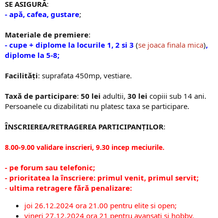
SE ASIGURĂ
:
- apă, cafea, gustare
;
Materiale de premiere
:
- cupe + diplome la locurile 1, 2 si 3
(
se joaca finala mica
)
,
diplome la 5-8;
Facilități
: suprafata 450mp, vestiare.
Taxă de participare
:
50 lei
adultii,
30 lei
copiii sub 14 ani.
Persoanele cu dizabilitati nu platesc taxa se participare.
ÎNSCRIEREA/RETRAGEREA PARTICIPANȚILOR
:
8.00-9.00 validare inscrieri, 9.30 incep meciurile.
- pe forum sau telefonic;
- prioritatea la înscriere:
primul venit, primul servit;
-
ultima retragere fără penalizare:
joi 26.12.2024 ora 21.00 pentru elite si open;
vineri 27.12.2024 ora 21 pentru avansati si hobby.