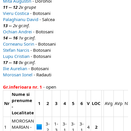
Mita Augustin
- Dorohoi
11 -- 12
2v grupe
Vieru Costica
- Botosani
Palaghianu David
- Salcea
13 --
2v gr.inf.
Ochian Andrei
- Botosani
14 -- 16
1v gr.inf.
Corneanu Sorin
- Botosani
Stefan Narcis
- Botosani
Lupu Cristian
- Botosani
17 -- 18
0v gr.inf.
Ilie Aurelian
- Botosani
Morosan Ionel
- Radauti
Gr.inferioara nr. 1
- open
Nume si
prenume
Nr
1
2
3
4
5
6
V
LOC
AVg​
AVp​
NVp
-
Localitate
MOROSAN
3-
1-
3-
3-
3-
1
MARIAN -
4​
2
2​
3​
1​
1​
1​