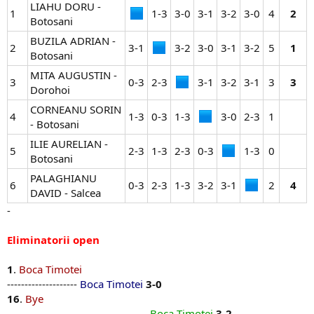
LIAHU DORU -
1
1-3​
3-0​
3-1​
3-2​
3-0​
4​
2
Botosani
BUZILA ADRIAN -
2
3-1​
3-2​
3-0​
3-1​
3-2​
5​
1
Botosani
MITA AUGUSTIN -
3
0-3​
2-3​
3-1​
3-2​
3-1​
3​
3
Dorohoi
CORNEANU SORIN
4
1-3​
0-3​
1-3​
3-0​
2-3​
1​
- Botosani
ILIE AURELIAN -
5
2-3​
1-3​
2-3​
0-3​
1-3​
0​
Botosani
PALAGHIANU
6
0-3​
2-3​
1-3​
3-2​
3-1​
2​
4
DAVID - Salcea
-
Eliminatorii open
1
.
Boca Timotei
--------------------
Boca Timotei
3-0
16
.
Bye
----------------------------------------
Boca Timotei
3-2