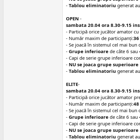
-
Tablou eliminatoriu
generat aut
OPEN
-
sambata 20.04 ora 8.30-9.15 insc
- Participă orice jucător amator c
- Număr maxim de participanţi:
36
- Se joacă în sistemul cel mai bun d
-
Grupe inferioare
de câte 6 sau 4
- Capi de serie grupe inferioare c
-
NU se joaca g
rupe superioare
-
Tablou eliminatoriu
generat au
ELITE
-
sambata 20.04 ora 8.30-9.15 insc
- Participă orice jucător amator pr
- Număr maxim de participanţi:
48
- Se joacă în sistemul cel mai bun d
-
Grupe inferioare
de câte 6 sau 4
- Capi de serie grupe inferioare c
-
NU se joaca g
rupe superioare
-
Tablou eliminatoriu
generat aut