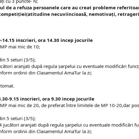
ați cu 3 puncte- N;
ptul de a refuza persoanele care au creat probleme referit
ompetiției(atitudine necuviincioasă, nemotivați, retrageri 
14.15 inscrieri, ora 14.30 incep jocurile
u MP mai mic de 10;
in 5 seturi (3/5);
tori aranjati după regula şarpelui cu eventuale modificări funcţie 
onform ordinii din Clasamentul AmaTur la zi;
tomat.​
8.30-9.15 inscrieri, ora 9.30 incep jocurile
u MP mai mic de 20, de preferat între limitele de MP 10-20,dar pos
in 5 seturi (3/5);
 jucători aranjati după regula şarpelui cu eventuale modificări func
onform ordinii din Clasamentul AmaTur la zi;