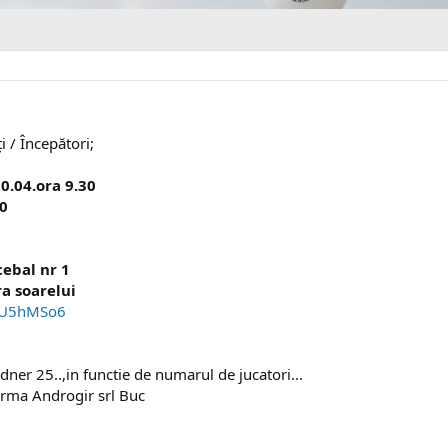
i / Începători;
0.04.ora 9.30
30
cebal nr 1
a soarelui
ASU5hMSo6
er 25..,in functie de numarul de jucatori...
 firma Androgir srl Buc