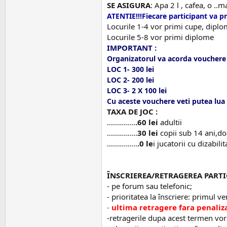
SE ASIGURA
: Apa 2 l , cafea, o .
ATENTIE!!!Fiecare participant va p
Locurile 1-4 vor primi cupe, diplom
Locurile 5-8 vor primi diplome
IMPORTANT :
Organizatorul va acorda vouchere 
LOC 1- 300 lei
LOC 2- 200 lei
LOC 3- 2 X 100 lei
Cu aceste vouchere veti putea lua 
TAXA DE JOC :
..............
.60 lei
adultii
...............
30
lei
copii sub 14 ani,d
...............
.0 le
i jucatorii cu dizabilit
ÎNSCRIEREA/RETRAGEREA PARTI
- pe forum sau telefonic;
- prioritatea la înscriere: primul ve
-
ultima retragere fara penaliz
-retragerile dupa acest termen vor