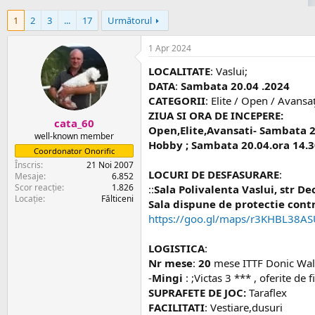
i
r
e
e
1
2
3
...
17
Următorul
c
t
1 Apr 2024
LOCALITATE
: Vaslui;
DATA
:
Sambata 20.04 .2024
CATEGORII
: Elite / Open / Avansaț
ZIUA SI ORA DE INCEPERE:
cata_60
Open,Elite,Avansati- Sambata 2
well-known member
Hobby ; Sambata 20.04.ora 14.
Coordonator Onorific
Înscris
21 Noi 2007
LOCURI DE DESFASURARE
:
Mesaje
6.852
Scor reacție
1.826
::
Sala Polivalenta Vaslui, str De
Locație
Fălticeni
Sala dispune de protectie contr
https://goo.gl/maps/r3KHBL38
LOGISTICA
:
Nr mese
:
20
mese ITTF Donic Waldn
-
Mingi
: ;Victas 3 *** , oferite de
SUPRAFETE DE JOC:
Taraflex
FACILITATI
: Vestiare,dusuri