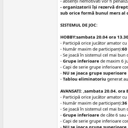
- absenții nemotivati vor fi penaliz
- organizatorii își rezervă dre
sub orice formă bunul mers al c
SISTEMUL DE JOC
:
HOBBY:
sambata 20.04 ora 13.30-
- Participă orice jucător amator c
- Număr maxim de participanţi:
60
- Se joacă în sistemul cel mai bun d
-
Grupe inferioare
de maxim 6 jucă
- Capi de serie grupe inferioare c
-
NU se joaca g
rupe superioare
-
Tablou eliminatoriu
generat au
AVANSATI
: ,
sambata 20.04.
ora 
- Participă orice jucător amator c
- Număr maxim de participanţi:
36
- Se joacă în sistemul cel mai bun d
-
Grupe inferioare
de câte 6 sau 4
- Capi de serie grupe inferioare c
-
NU se joaca g
rupe superioare