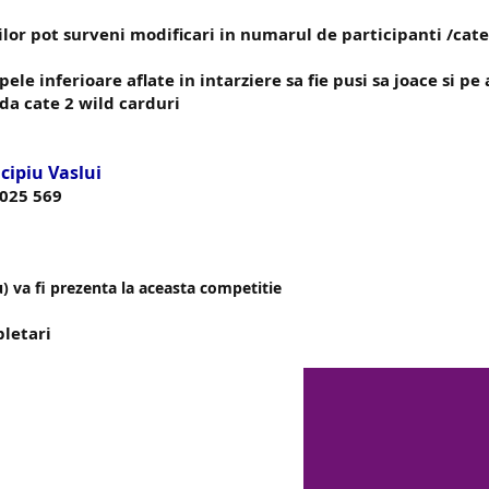
ilor pot surveni modificari in numarul de participanti /cate
upele inferioare aflate in intarziere sa fie pusi sa joace si 
rda cate 2 wild carduri
cipiu Vaslui
741 025 569
u) va fi prezenta la aceasta competitie
pletari