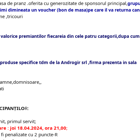
.masa de pranz .oferita cu generozitate de sponsorul principal,
grupu
rimi dimineata un voucher (bon de masa)pe care il va returna cand
e ,tricouri
valorice premiantilor fiecareia din cele patru categorii,dupa cu
produse specifice tdm de la Androgir srl ,firma prezenta in sala
oamne,domnisoare,,
ati
CIPANȚILO
R:
nit, primul servit;
are
:
joi 18.04.2024, ora 21,00
;
 fi penalizate cu 2 puncte-R