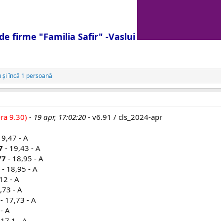
de firme "Familia Safir" -Vaslui
u
și încă 1 persoană
ra 9.30)
- 19 apr, 17:02:20
- v6.91 / cls_2024-apr
19,47 - A
7
- 19,43 - A
77
- 18,95 - A
- 18,95 - A
12 - A
,73 - A
- 17,73 - A
- A
 17,1 - A