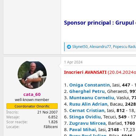
Sponsor principal : Grupul 
Skynet50
,
Alexandru77
,
Popescu Rad
R
e
a
1 Apr 2024
c
ț
Inscrieri AVANSATI
(20.04.2024o
i
i
:
1.
Oniga Constantin
, Iasi,
447
- 
2.
Gherghel Petru
, Gheraesti,
99
cata_60
3.
Munteanu Corneliu
, Vaslui,
7
well-known member
4.
Rusu Alin Adrian
, Bacau,
2428
Coordonator Onorific
5.
Cernat Cristian
, Iasi,
812
- 18,
Înscris
21 Noi 2007
6.
Stinga Ovidiu
, Tecuci,
549
- 17
Mesaje
6.852
Scor reacție
1.826
7.
Zugravu Mircea
, Barlad,
1760
Locație
Fălticeni
8.
Paval Mihai
, Iasi,
2148
- 17,23 
9.
Rusu Paul Iulian
, Bilca,
1046
-