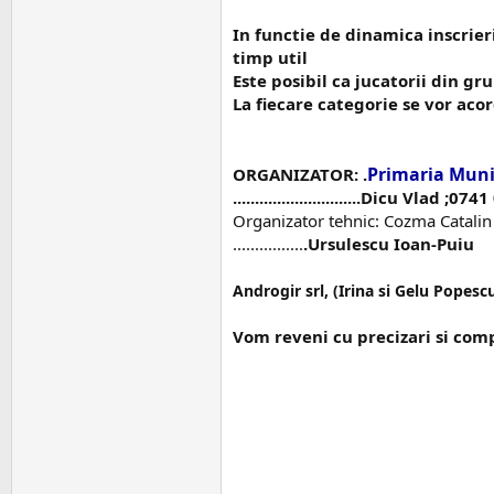
In functie de dinamica inscrier
timp util
Este posibil ca jucatorii din gr
La fiecare categorie se vor aco
Primaria Muni
ORGANIZATOR: .
.............................Dicu Vlad ;0
Organizator tehnic: Cozma Catalin
................
.Ursulescu Ioan-Puiu
Androgir srl, (Irina si Gelu Popesc
Vom reveni cu precizari si com