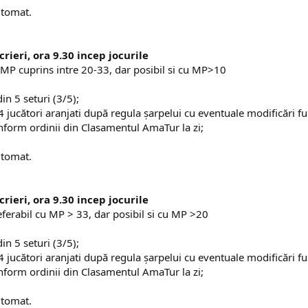
omat.​​
rieri, ora 9.30 incep jocurile
u MP cuprins intre 20-33, dar posibil si cu MP>10
in 5 seturi (3/5);
 jucători aranjati după regula şarpelui cu eventuale modificări func
onform ordinii din Clasamentul AmaTur la zi;
tomat.​
rieri, ora 9.30 incep jocurile
eferabil cu MP > 33, dar posibil si cu MP >20
in 5 seturi (3/5);
 jucători aranjati după regula şarpelui cu eventuale modificări func
onform ordinii din Clasamentul AmaTur la zi;
omat.​​