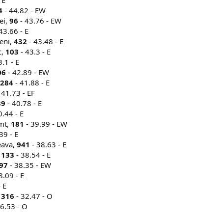
4
- 44.82 - EW
ei,
96
- 43.76 - EW
43.66 - E
eni,
432
- 43.48 - E
c,
103
- 43.3 - E
.1 - E
06
- 42.89 - EW
284
- 41.88 - E
 41.73 - EF
39
- 40.78 - E
0.44 - E
amt,
181
- 39.99 - EW
39 - E
eava,
941
- 38.63 - E
,
133
- 38.54 - E
97
- 38.35 - EW
8.09 - E
 E
1316
- 32.47 - O
6.53 - O