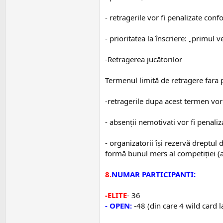
- retragerile vor fi penalizate con
- prioritatea la înscriere: „primul 
-Retragerea jucătorilor
Termenul limită de retragere fara p
-retragerile dupa acest termen vor
- absenții nemotivati vor fi penaliz
- organizatorii își rezervă dreptu
formă bunul mers al competiției (at
8.
NUMAR PARTICIPANTI:
-ELITE
- 36
- OPEN:
-48 (din care 4 wild card l