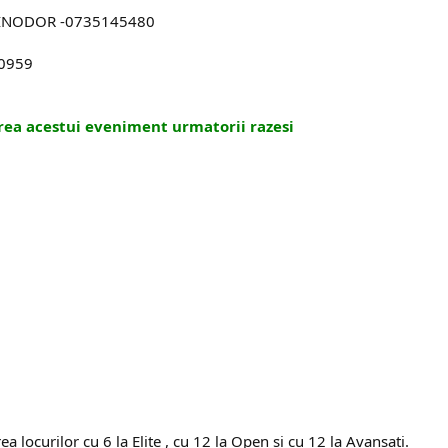
INODOR -0735145480
30959
area acestui eveniment urmatorii razesi
a locurilor cu 6 la Elite , cu 12 la Open si cu 12 la Avansati.