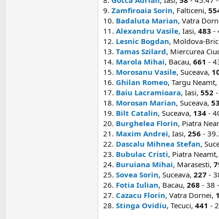
9.
Zamfiroaia Sorin
, Falticeni,
55
10.
Badaluta Marian
, Vatra Dorn
11.
Alexandru Vasile
, Iasi,
483
- 
12.
Lesnic Bogdan
, Moldova-Bric
13.
Tamas Szilard
, Miercurea Ciu
14.
Marola Mihai
, Bacau,
661
- 43
15.
Morosanu Vasile
, Suceava,
1
16.
Ghilan Romeo
, Targu Neamt,
17.
Baiu Lacramioara
, Iasi,
552
-
18.
Morosan Marian
, Suceava,
5
19.
Bilt Catalin
, Suceava,
134
- 4
20.
Burghelea Florin
, Piatra Ne
21.
Maxim Andrei
, Iasi,
256
- 39.
22.
Dascalu Mihnea Stefan
, Suc
23.
Bubulac Cristi
, Piatra Neamt
24.
Buruiana Mihai
, Marasesti,
7
25.
Sovea Sorin
, Suceava,
227
- 3
26.
Fotia Iulian
, Bacau,
268
- 38 -
27.
Cazacu Florin
, Vatra Dornei,
28.
Stinga Ovidiu
, Tecuci,
441
- 2