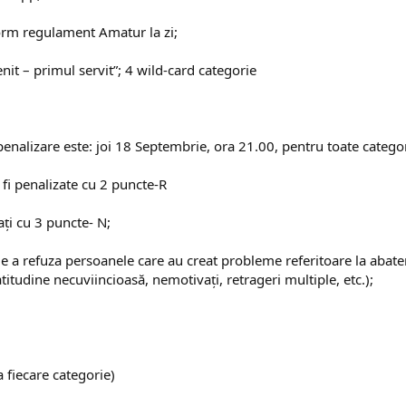
form regulament Amatur la zi;
venit – primul servit”; 4 wild-card categorie
enalizare este: joi 18 Septembrie, ora 21.00, pentru toate categor
 fi penalizate cu 2 puncte-R
ați cu 3 puncte- N;
l de a refuza persoanele care au creat probleme referitoare la aba
itudine necuviincioasă, nemotivați, retrageri multiple, etc.);
a fiecare categorie)