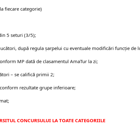
la fiecare categorie)
in 5 seturi (3/5);
ucători, după regula șarpelui cu eventuale modificări funcție de loc
 conform MP dată de clasamentul AmaTur la zi;
ori – se califică primii 2;
 conform rezultate grupe inferioare;
omat;
RSITUL CONCURSULUI LA TOATE CATEGORIILE