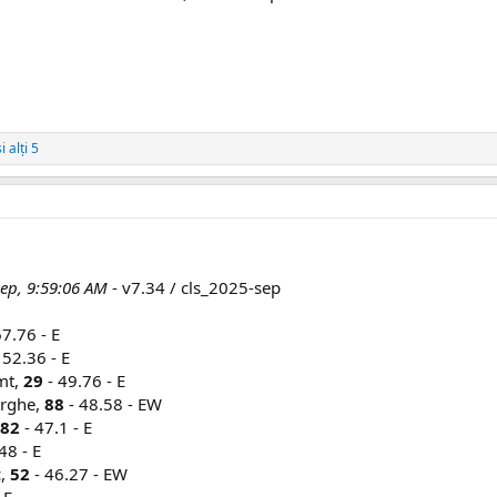
i alți 5
Sep, 9:59:06 AM
- v7.34 / cls_2025-sep
67.76 - E
 52.36 - E
mt,
29
- 49.76 - E
orghe,
88
- 48.58 - EW
82
- 47.1 - E
48 - E
c,
52
- 46.27 - EW
 E