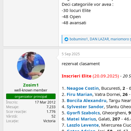
Deci categoriile vor avea :
-30 locuri Elite
-48 Open
-48 avansati
bobumino1
,
DAN LAZAR
,
mariomoro
ș
R
e
a
5 Sep 2025
c
ț
rezervat clasament
i
i
:
Inscrieri Elite
(20.09.2025)
- 20 
Zosim1
1.
Neagoe Costin
, Bucuresti,
2
- 
well-known member
2.
Firu Marian
, Vatra Dornei,
26
-
organizator principal
3.
Borcila Alexandru
, Targu Nea
Înscris
17 Mar 2012
4.
Sylvester Sandor
, Sfantu Ghe
Mesaje
7.233
Scor reacție
1.776
5.
Gyorfi Szabolcs
, Gheorgheni,
9
Vârstă
52
6.
Matei Marius
, Galati,
207
- 46.
Locație
Victoria
7.
Laszlo Levente
, Miercurea Ciu
8.
Gotca Adrian
, Iasi,
58
- 45.47 -