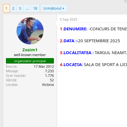
i
r
e
e
1
2
3
...
18
Următorul
c
t
5 Sep 2025
1.
DENUMIRE:
-CONCURS DE TENIS
2.
DATA :-
20 SEPTEMBRIE 2025
Zosim1
3.
LOCALITATEA :
TARGUL NEAMT.
well-known member
organizator principal
4.
LOCAȚIA:
SALA DE SPORT A LI
Înscris
17 Mar 2012
Mesaje
7.233
Scor reacție
1.776
Vârstă
52
Locație
Victoria